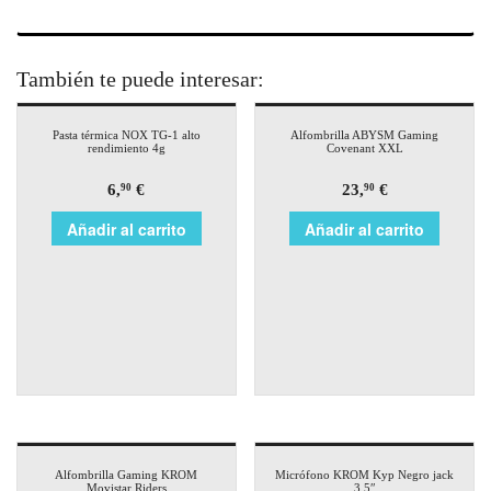
También te puede interesar:
Pasta térmica NOX TG-1 alto
Alfombrilla ABYSM Gaming
rendimiento 4g
Covenant XXL
6,
€
23,
€
90
90
Añadir al carrito
Añadir al carrito
Alfombrilla Gaming KROM
Micrófono KROM Kyp Negro jack
Movistar Riders
3.5″