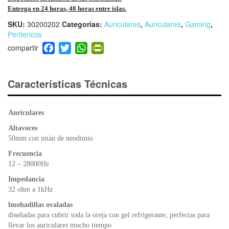
Entrega en 24 horas, 48 horas entre islas.
SKU:
30200202
Categorías:
Auriculares
,
Auriculares
,
Gaming
,
Perifericos
F
T
W
Pr
a
wi
h
in
c
tt
at
tF
e
er
s
ri
Características Técnicas
b
A
e
o
p
n
Auriculares
o
p
dl
k
y
Altavoces
50mm con imán de neodimio
Frecuencia
12 – 28000Hz
Impedancia
32 ohm a 1kHz
lmohadillas ovaladas
diseñadas para cubrir toda la oreja con gel refrigerante, perfectas para
llevar los auriculares mucho tiempo