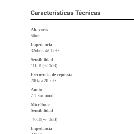
Características Técnicas
Altavoces
50mm
Impedancia
32ohms @ 1kHz
Sensibilidad
111dB (+/-3dB)
Frecuencia de repuesta
20Hz a 20 kHz
Audio
7.1 Surround
Micrófono
Sensibilidad
-40dB(+/- 3dB)
Impedancia