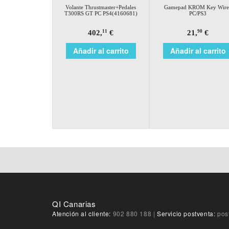
Volante Thrustmaster+Pedales
Gamepad KROM Key Wire
T300RS GT PC PS4(4160681)
PC/PS3
402,
€
21,
€
11
90
Añadir al carrito
Añadir al carrito
QI Canarias
Atención al cliente:
902 880 188
|
Servicio postventa:
pos