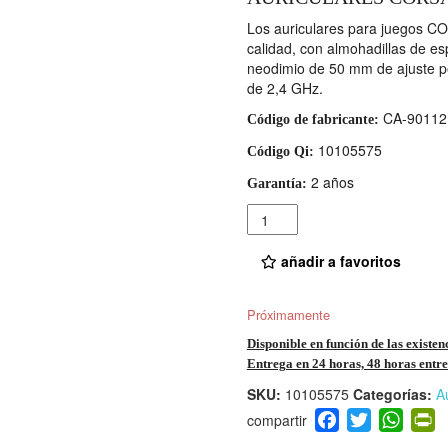
Los auriculares para juegos
calidad, con almohadillas de e
neodimio de 50 mm de ajuste pe
de 2,4 GHz.
CA-90112
Código de fabricante:
10105575
Código Qi:
2 años
Garantía:
Cantidad
añadir a favoritos
Próximamente
Disponible en función de las existen
Entrega en 24 horas, 48 horas entre 
SKU:
10105575
Categorías:
A
F
T
W
P
a
wi
h
i