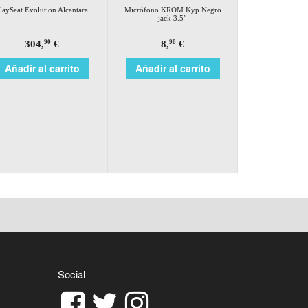
laySeat Evolution Alcantara
Micrófono KROM Kyp Negro
jack 3.5″
304,
€
8,
€
90
90
Añadir al carrito
Añadir al carrito
Social