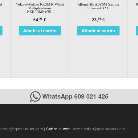
d
Volante+Pedales KROM K-Wheel
Alfombrilla ABYSM Gaming
P
Multiplataforma
Covenant XXL
NXKROMKWHL
64,
€
23,
€
90
90
Añadir al carrito
Añadir al carrito
WhatsApp 608 021 425
tventa@qicanarias.com
|
Sobre la web:
webmaster@qicanarias.com