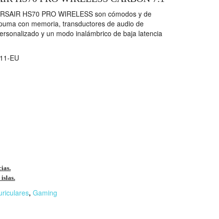
 CORSAIR HS70 PRO WIRELESS son cómodos y de
spuma con memoria, transductores de audio de
rsonalizado y un modo inalámbrico de baja latencia
11-EU
cias.
islas.
uriculares
,
Gaming
r
n