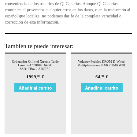
conveniencia de los usuarios de Qi Canarias. Aunque Qi Canarias
comunica al proveedor cualquier error en los datos, o en la traducción al
español que localiza, no podemos dar fe de la completa veracidad o
corrección de esta información.
También te puede interesar:
Ordenador Qi Intel Xtreme Teide
Volante+Pedales KROM K-Wheel
Core i7-13700KF 64GB
Multiplataforma NXKROMKWHL
SSD1TBm.2 ARC750
1999,
€
64,
€
00
90
Añadir al carrito
Añadir al carrito