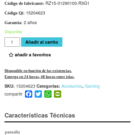
RZ15-01290100-R3G1
Código de fabricante:
15204623
Código Qi:
2 años
Garantía:
Disponible
Cantidad
Añadir al carrito
añadir a favoritos
Disponible en función de las existencias.
Entrega en 24 horas, 48 horas entre islas.
SKU:
15204623
Categorías:
Accesorios
,
Gaming
F
T
W
Pr
a
wi
h
in
c
tt
at
tF
e
er
s
ri
Características Técnicas
b
A
e
o
p
n
pantalla