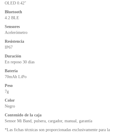
o
p
dl
OLED 0.42″
k
y
Bluetooth
4.2 BLE
Sensores
Acelerómetro
Resistencia
IP67
Duración
En reposo 30 días
Batería
70mAh LiPo
Peso
7g
Color
Negro
Contenido de la caja
Sensor Mi Band, pulsera, cargador, manual, garantía
*Las fichas técnicas son proporcionadas exclusivamente para la