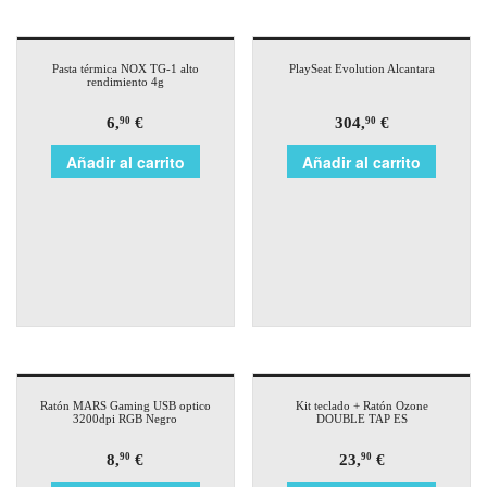
Pasta térmica NOX TG-1 alto
PlaySeat Evolution Alcantara
rendimiento 4g
6,
€
304,
€
90
90
Añadir al carrito
Añadir al carrito
Ratón MARS Gaming USB optico
Kit teclado + Ratón Ozone
3200dpi RGB Negro
DOUBLE TAP ES
8,
€
23,
€
90
90