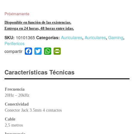
Próximamente
Disponible en función de las existencias.
Entrega en 24 horas, 48 horas entre islas.
SKU:
10101365
Categorías:
Auriculares
,
Auriculares
,
Gaming
,
Perifericos
F
T
W
Pr
a
wi
h
in
c
tt
at
tF
e
er
s
ri
Características Técnicas
b
A
e
o
p
n
Frecuencia
o
p
dl
20Hz – 20kHz
k
y
Conectividad
Conector Jack 3.5mm 4 contactos
Cable
2,5 metros