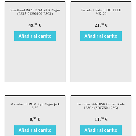
Smartband RAZER NABU X Negro
Teclado + Ratón LOGITECH
(RZ15-01290100-R3G1)
MK120
49,
€
21,
€
90
90
Añadir al carrito
Añadir al carrito
Micrófono KROM Kyp Negro jack
Pendrive SANDISK Cruzer Blade
3.5″
128Gb (SDCZ50-128G)
8,
€
11,
€
90
90
Añadir al carrito
Añadir al carrito