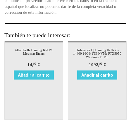
comunica al proveedor cualquier error en los datos, o en la traducción al
español que localiza, no podemos dar fe de la completa veracidad o
corrección de esta información.
También te puede interesar:
Alfombrilla Gaming KROM
Ordenador Qi Gaming 0276 i5-
Movistar Riders
14400 16GB 1TB NVMe RTX5050
Windows 11 Pro
14,
€
1092,
€
90
90
Añadir al carrito
Añadir al carrito