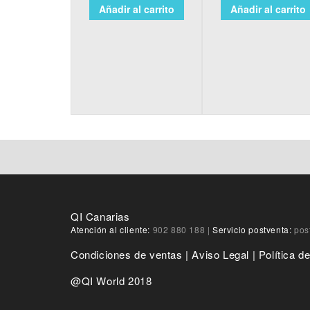
Añadir al carrito
Añadir al carrito
QI Canarias
Atención al cliente:
902 880 188
|
Servicio postventa:
pos
Condiciones de ventas
|
Aviso Legal
|
Política d
@QI World 2018