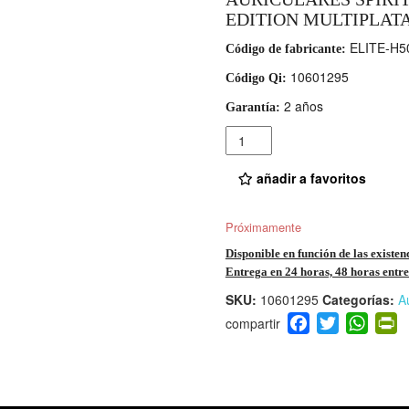
EDITION MULTIPLA
ELITE-H5
Código de fabricante:
10601295
Código Qi:
2 años
Garantía:
Cantidad
añadir a favoritos
Próximamente
Disponible en función de las existen
Entrega en 24 horas, 48 horas entre 
SKU:
10601295
Categorías:
A
F
T
W
P
a
wi
h
i
c
tt
at
t
e
er
s
ri
b
A
e