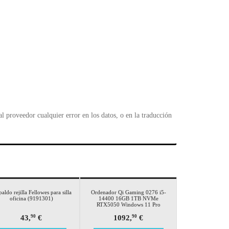
 proveedor cualquier error en los datos, o en la traducción
aldo rejilla Fellowes para silla
Ordenador Qi Gaming 0276 i5-
oficina (9191301)
14400 16GB 1TB NVMe
RTX5050 Windows 11 Pro
43,
€
1092,
€
90
90