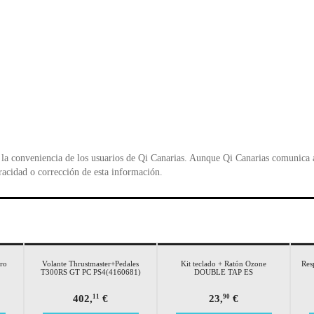
la conveniencia de los usuarios de Qi Canarias. Aunque Qi Canarias comunica al
racidad o corrección de esta información.
ro
Volante Thrustmaster+Pedales
Kit teclado + Ratón Ozone
Resp
T300RS GT PC PS4(4160681)
DOUBLE TAP ES
402,
€
23,
€
11
90