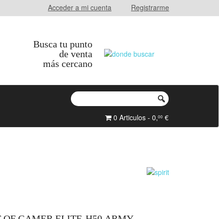
Acceder a mi cuenta
Registrarme
Busca tu punto
de venta
más cercano
0 Articulos - 0,
€
00
T OF GAMER ELITE-H50 ARMY