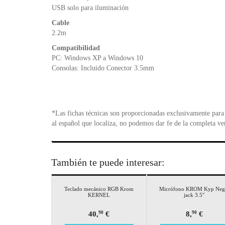
USB solo para iluminación
Cable
2.2m
Compatibilidad
PC: Windows XP a Windows 10
Consolas: Incluido Conector 3.5mm
*Las fichas técnicas son proporcionadas exclusivamente para 
al español que localiza, no podemos dar fe de la completa ve
También te puede interesar:
Teclado mecánico RGB Krom
Micrófono KROM Kyp Neg
KERNEL
jack 3.5″
40,
€
8,
€
90
90