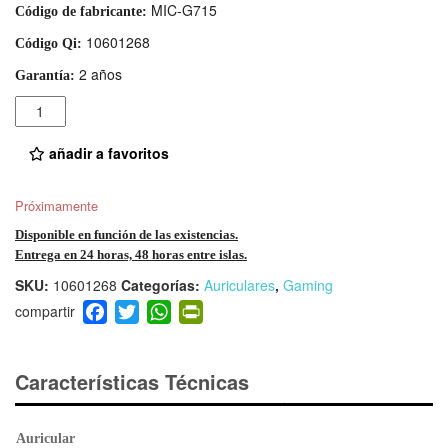
MIC-G715
Código de fabricante:
10601268
Código Qi:
2 años
Garantía:
Cantidad
añadir a favoritos
Próximamente
Disponible en función de las existencias.
Entrega en 24 horas, 48 horas entre islas.
SKU:
10601268
Categorías:
Auriculares
,
Gaming
F
T
W
Pr
a
wi
h
in
c
tt
at
tF
e
er
s
ri
Características Técnicas
b
A
e
o
p
n
Auricular