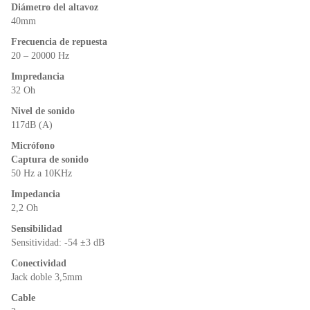
o
p
dl
Diámetro del altavoz
k
y
40mm
Frecuencia de repuesta
20 – 20000 Hz
Impredancia
32 Oh
Nivel de sonido
117dB (A)
Micrófono
Captura de sonido
50 Hz a 10KHz
Impedancia
2,2 Oh
Sensibilidad
Sensitividad: -54 ±3 dB
Conectividad
Jack doble 3,5mm
Cable