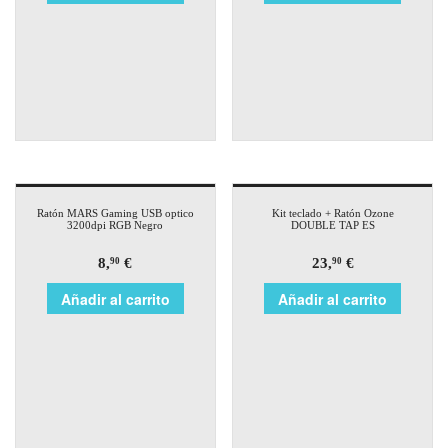
Ratón MARS Gaming USB optico
Kit teclado + Ratón Ozone
3200dpi RGB Negro
DOUBLE TAP ES
8,
€
23,
€
90
90
Añadir al carrito
Añadir al carrito