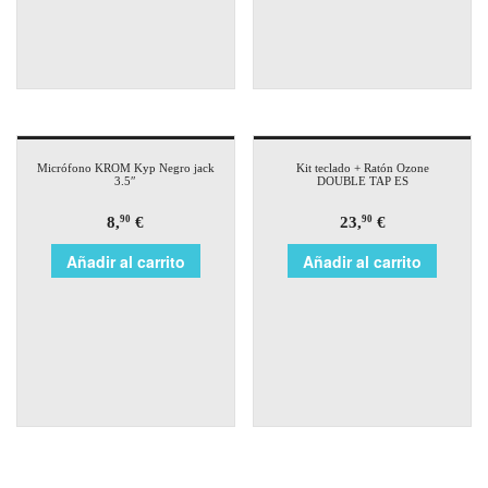
Micrófono KROM Kyp Negro jack
Kit teclado + Ratón Ozone
3.5″
DOUBLE TAP ES
8,
€
23,
€
90
90
Añadir al carrito
Añadir al carrito