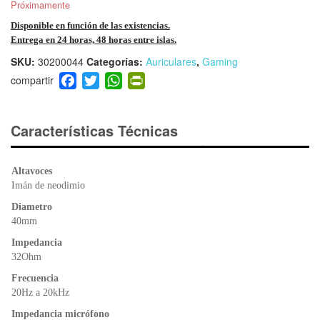
Próximamente
Disponible en función de las existencias.
Entrega en 24 horas, 48 horas entre islas.
SKU:
30200044
Categorías:
Auriculares
,
Gaming
F
T
W
Pr
a
wi
h
in
c
tt
at
tF
e
er
s
ri
Características Técnicas
b
A
e
o
p
n
Altavoces
o
p
dl
Imán de neodimio
k
y
Diametro
40mm
Impedancia
32Ohm
Frecuencia
20Hz a 20kHz
Impedancia micrófono