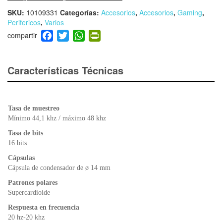
SKU:
10109331
Categorías:
Accesorios
,
Accesorios
,
Gaming
,
Perifericos
,
Varios
F
T
W
Pr
a
wi
h
in
c
tt
at
tF
e
er
s
ri
Características Técnicas
b
A
e
o
p
n
o
p
dl
Tasa de muestreo
k
y
Mínimo 44,1 khz / máximo 48 khz
Tasa de bits
16 bits
Cápsulas
Cápsula de condensador de ø 14 mm
Patrones polares
Supercardioide
Respuesta en frecuencia
20 hz-20 khz