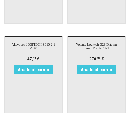
Altavoces LOGITECH Z313 2.1
Volante Logitech G29 Driving
25W
Force PC/PS3/PS4
47,
€
270,
€
90
90
Añadir al carrito
Añadir al carrito