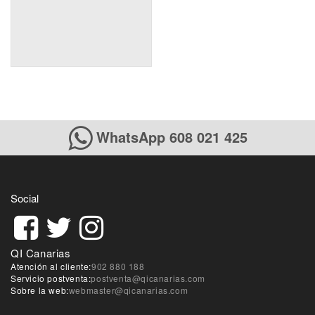
WhatsApp 608 021 425
Social
QI Canarias
Atención al cliente:
902 880 188
Servicio postventa:
postventa@qicanarias.com
Sobre la web:
webmaster@qicanarias.com