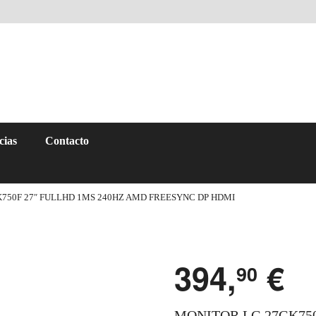
cias
Contacto
750F 27″ FULLHD 1MS 240HZ AMD FREESYNC DP HDMI
394,
€
90
MONITOR LG 27GK750