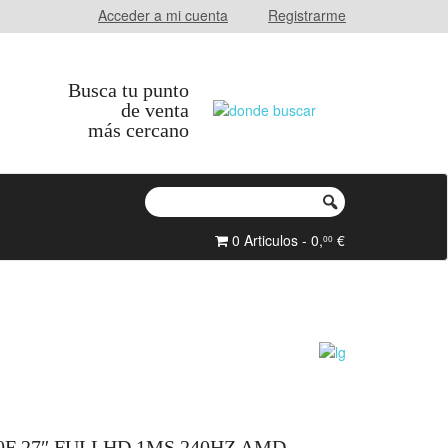
Acceder a mi cuenta
Registrarme
Busca tu punto
de venta
más cercano
0 Articulos - 0,
€
00
F 27″ FULLHD 1MS 240HZ AMD