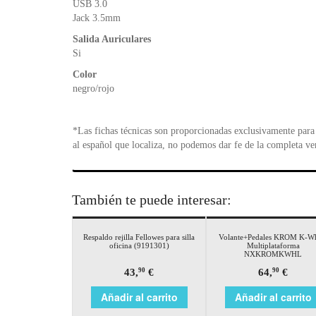
USB 3.0
Jack 3.5mm
Salida Auriculares
Si
Color
negro/rojo
*Las fichas técnicas son proporcionadas exclusivamente para 
al español que localiza, no podemos dar fe de la completa ve
También te puede interesar:
Respaldo rejilla Fellowes para silla
Volante+Pedales KROM K-Wh
oficina (9191301)
Multiplataforma
NXKROMKWHL
43,
€
64,
€
90
90
Añadir al carrito
Añadir al carrito