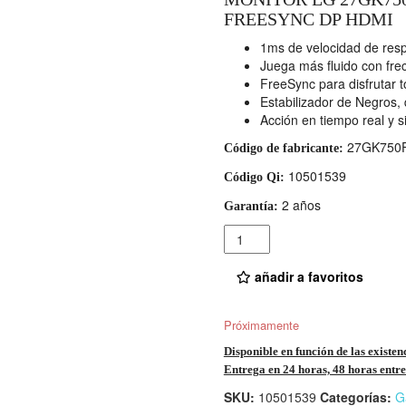
FREESYNC DP HDMI
1ms de velocidad de resp
Juega más fluido con fre
FreeSync para disfrutar 
Estabilizador de Negros,
Acción en tiempo real y s
27GK750
Código de fabricante:
10501539
Código Qi:
2 años
Garantía:
Cantidad
añadir a favoritos
Próximamente
Disponible en función de las existen
Entrega en 24 horas, 48 horas entre 
SKU:
10501539
Categorías:
G