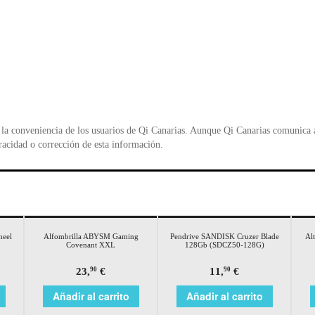
la conveniencia de los usuarios de Qi Canarias. Aunque Qi Canarias comunica al
racidad o corrección de esta información.
eel
Alfombrilla ABYSM Gaming
Pendrive SANDISK Cruzer Blade
Al
Covenant XXL
128Gb (SDCZ50-128G)
23,
€
11,
€
90
90
Añadir al carrito
Añadir al carrito