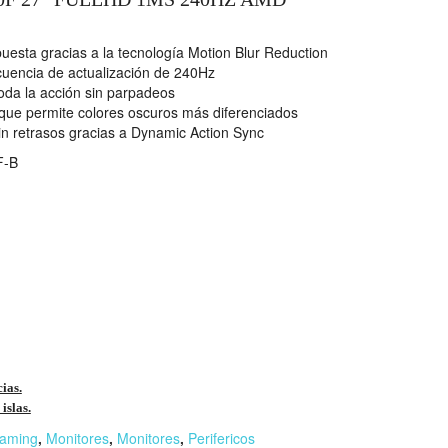
uesta gracias a la tecnología Motion Blur Reduction
cuencia de actualización de 240Hz
toda la acción sin parpadeos
 que permite colores oscuros más diferenciados
in retrasos gracias a Dynamic Action Sync
F-B
cias.
islas.
aming
,
Monitores
,
Monitores
,
Perifericos