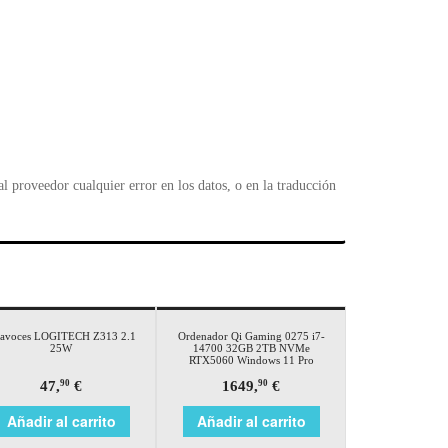
 proveedor cualquier error en los datos, o en la traducción
tavoces LOGITECH Z313 2.1
Ordenador Qi Gaming 0275 i7-
25W
14700 32GB 2TB NVMe
RTX5060 Windows 11 Pro
47,
€
1649,
€
90
90
Añadir al carrito
Añadir al carrito