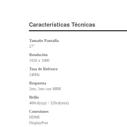
Características Técnicas
Tamaño Pantalla
27″
Resolución
1920 x 1080
Tasa de Refresco
240Hz
Respuesta
2ms; 1ms con MBR
Brillo
400cd(typ) / 320cd(min)
Conexiones
HDMI
DisplayPort