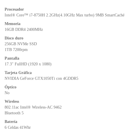
o
p
n
Procesador
o
p
dl
Intel® Core™ i7-8750H 2.2GHz(4.10GHz Max turbo) 9MB SmartCaché
k
y
Memoria
16GB DDR4 2400MHz
Disco duro
256GB NVMe SSD
1TB 7200rpm
Pantalla
17.3″ FullHD (1920 x 1080)
Tarjeta Gráfica
NVIDIA GeForce GTX1050Ti con 4GDDR5
Óptico
No
Wireless
802.11ac Intel® Wireless-AC 9462
Bluetooth 5
Batería
6 Celdas 41Whr