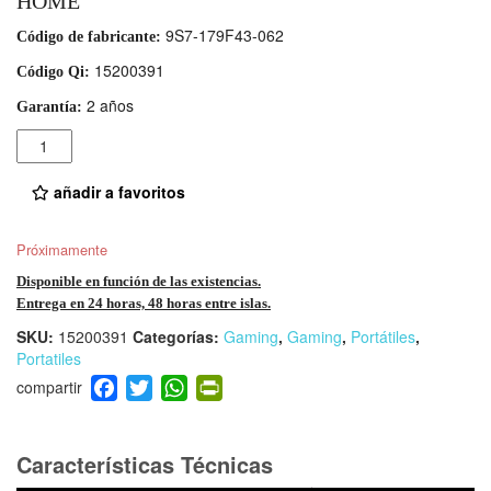
HOME
9S7-179F43-062
Código de fabricante:
15200391
Código Qi:
2 años
Garantía:
Cantidad
añadir a favoritos
Próximamente
Disponible en función de las existencias.
Entrega en 24 horas, 48 horas entre islas.
SKU:
15200391
Categorías:
Gaming
,
Gaming
,
Portátiles
,
Portatiles
F
T
W
Pr
a
wi
h
in
c
tt
at
tF
e
er
s
ri
Características Técnicas
b
A
e