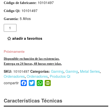
10101497
Código de fabricante:
10101497
Código Qi:
5 Años
Garantía:
Cantidad
añadir a favoritos
Próximamente
Disponible en función de las existencias.
Entrega en 24 horas, 48 horas entre islas.
SKU:
10101497
Categorías:
Gaming
,
Gaming
,
Metal Series
,
Ordenadores
,
Ordenadores
,
Productos Qi
F
T
W
Pr
a
wi
h
in
c
tt
at
tF
e
er
s
ri
Características Técnicas
b
A
e