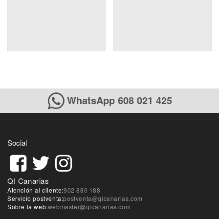
WhatsApp 608 021 425
Social
QI Canarias
Atención al cliente:
902 880 188
Servicio postventa:
postventa@qicanarias.com
Sobre la web:
webmaster@qicanarias.com