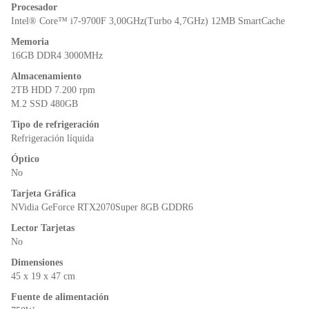
o
p
n
Procesador
o
p
dl
Intel® Core™ i7-9700F 3,00GHz(Turbo 4,7GHz) 12MB SmartCache
k
y
Memoria
16GB DDR4 3000MHz
Almacenamiento
2TB HDD 7.200 rpm
M.2 SSD 480GB
Tipo de refrigeración
Refrigeración líquida
Óptico
No
Tarjeta Gráfica
NVidia GeForce RTX2070Super 8GB GDDR6
Lector Tarjetas
No
Dimensiones
45 x 19 x 47 cm
Fuente de alimentación