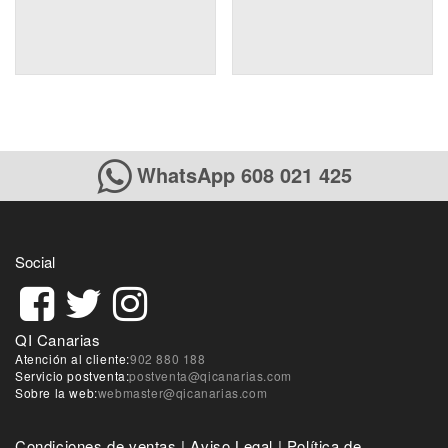
WhatsApp 608 021 425
Social
QI Canarias
Atención al cliente:
902 880 188
Servicio postventa:
postventa@qicanarias.com
Sobre la web:
webmaster@qicanarias.com
Condiciones de ventas
|
Aviso Legal
|
Política de