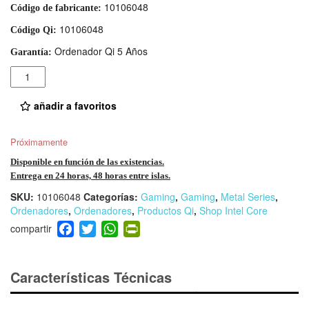
10106048
Código de fabricante:
10106048
Código Qi:
Ordenador Qi 5 Años
Garantía:
Cantidad
añadir a favoritos
Próximamente
Disponible en función de las existencias.
Entrega en 24 horas, 48 horas entre islas.
SKU:
10106048
Categorías:
Gaming
,
Gaming
,
Metal Series
,
Ordenadores
,
Ordenadores
,
Productos Qi
,
Shop Intel Core
F
T
W
Pr
a
wi
h
in
c
tt
at
tF
e
er
s
ri
Características Técnicas
b
A
e