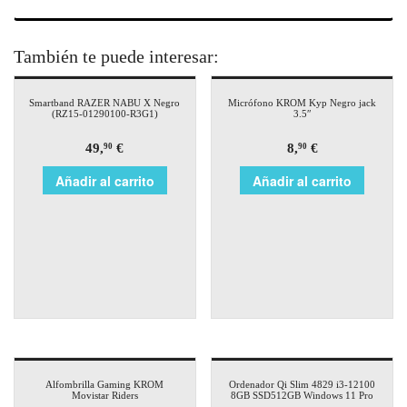
También te puede interesar:
Smartband RAZER NABU X Negro
Micrófono KROM Kyp Negro jack
(RZ15-01290100-R3G1)
3.5″
49,
€
8,
€
90
90
Añadir al carrito
Añadir al carrito
Alfombrilla Gaming KROM
Ordenador Qi Slim 4829 i3-12100
Movistar Riders
8GB SSD512GB Windows 11 Pro