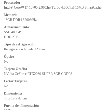
o
p
n
Procesador
o
p
dl
Intel® Core™ i7-10700 2,90Ghz(Turbo 4,80Ghz) 16MB SmartCache
k
y
Memoria
16GB DDR4 3200MHz
Almacenamiento
SSD 480GB
HDD 2TB
Tipo de refrigeración
Refrigeración líquida 120mm
Óptico
No
Tarjeta Gráfica
NVidia GeForce RTX2080 SUPER 8GB GDDR6
Lector Tarjetas
No
Dimensiones
45 x 19 x 47 cm
Fuente de alimentación