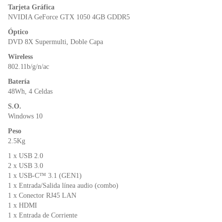
Tarjeta Gráfica
NVIDIA GeForce GTX 1050 4GB GDDR5
Óptico
DVD 8X Supermulti, Doble Capa
Wireless
802.11b/g/n/ac
Batería
48Wh, 4 Celdas
S.O.
Windows 10
Peso
2.5Kg
1 x USB 2.0
2 x USB 3.0
1 x USB-C™ 3.1 (GEN1)
1 x Entrada/Salida línea audio (combo)
1 x Conector RJ45 LAN
1 x HDMI
1 x Entrada de Corriente