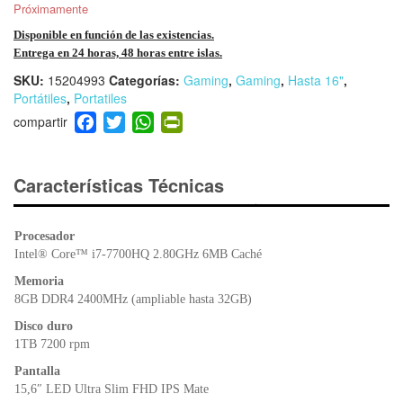
Próximamente
Disponible en función de las existencias.
Entrega en 24 horas, 48 horas entre islas.
SKU:
15204993
Categorías:
Gaming
,
Gaming
,
Hasta 16"
,
Portátiles
,
Portatiles
F
T
W
Pr
a
wi
h
in
c
tt
at
tF
e
er
s
ri
Características Técnicas
b
A
e
o
p
n
Procesador
o
p
dl
Intel® Core™ i7-7700HQ 2.80GHz 6MB Caché
k
y
Memoria
8GB DDR4 2400MHz (ampliable hasta 32GB)
Disco duro
1TB 7200 rpm
Pantalla
15,6″ LED Ultra Slim FHD IPS Mate