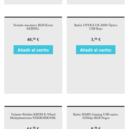
Teclado mecánico RGB Krom
Ratón UNYKA UK A800 Óptico
KERNEL
USB Rojo
40,
€
3,
€
90
90
Añadir al carrito
Añadir al carrito
Volante+Pedales KROM K-Wheel
Ratón MARS Gaming USB optico
Multiplataforma NXKROMKWHL
3200dpi RGB Negro
64,
€
8,
€
90
90