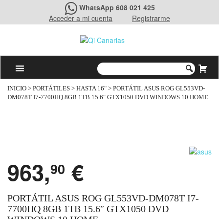
WhatsApp 608 021 425
Acceder a mi cuenta
Registrarme
INICIO
>
PORTÁTILES
>
HASTA 16"
> PORTÁTIL ASUS ROG GL553VD-
DM078T I7-7700HQ 8GB 1TB 15.6″ GTX1050 DVD WINDOWS 10 HOME
963,
€
90
PORTÁTIL ASUS ROG GL553VD-DM078T I7-
7700HQ 8GB 1TB 15.6″ GTX1050 DVD