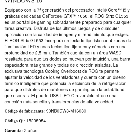
WINDOWS 10
Equipado con la 7ª generación del procesador Intel® Core™ i5 y
gráficas dedicadas GeForce® GTX™ 1050, el ROG Strix GL553
es un portátil de gaming sobradamente preparado para cualquier
tarea creativa. Disfruta de los últimos juegos y de cualquier
aplicación con la calidad de imagen y el rendimiento que exiges.
El ROG Strix GL553 incorpora un teclado tipo isla con 4 zonas de
iluminación LED y unas teclas tipo tijera muy cómodas con una
profundidad de 2,5 mm. También cuenta con un área WASD
resaltada para que tus dedos se muevan por intuición, una barra
espaciadora más grande y teclas de dirección aisladas. La
exclusiva tecnología Cooling Overboost de ROG te permite
ajustar la velocidad de los ventiladores y cuenta con un diseño
térmico inteligente que potencia la eficiencia de la refrigeración
para que disfrutes de maratones de gaming con la estabilidad
que esperas. El puerto USB TIPO-C reversible ofrece una
conexión más sencilla y transferencias de alta velocidad.
90NB0DW3-M16030
Código de fabricante:
15205054
Código Qi:
2 años
Garantía: