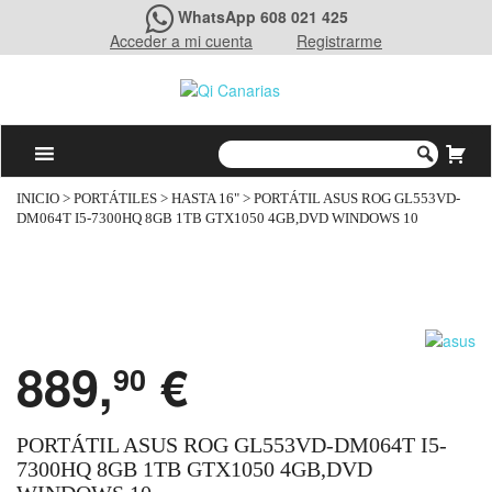
WhatsApp 608 021 425
Acceder a mi cuenta
Registrarme
INICIO
>
PORTÁTILES
>
HASTA 16"
> PORTÁTIL ASUS ROG GL553VD-
DM064T I5-7300HQ 8GB 1TB GTX1050 4GB,DVD WINDOWS 10
889,
€
90
PORTÁTIL ASUS ROG GL553VD-DM064T I5-
7300HQ 8GB 1TB GTX1050 4GB,DVD