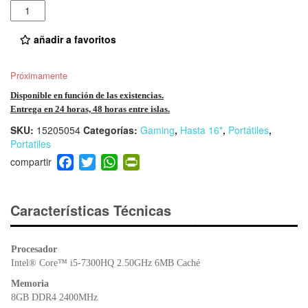
Cantidad
añadir a favoritos
Próximamente
Disponible en función de las existencias.
Entrega en 24 horas, 48 horas entre islas.
SKU:
15205054
Categorías:
Gaming
,
Hasta 16"
,
Portátiles
,
Portatiles
F
T
W
Pr
a
wi
h
in
c
tt
at
tF
e
er
s
ri
Características Técnicas
b
A
e
o
p
n
Procesador
o
p
dl
Intel® Core™ i5-7300HQ 2.50GHz 6MB Caché
k
y
Memoria
8GB DDR4 2400MHz