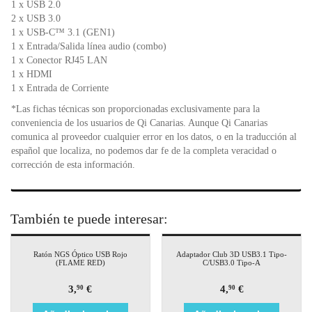
1 x USB 2.0
2 x USB 3.0
1 x USB-C™ 3.1 (GEN1)
1 x Entrada/Salida línea audio (combo)
1 x Conector RJ45 LAN
1 x HDMI
1 x Entrada de Corriente
*Las fichas técnicas son proporcionadas exclusivamente para la
conveniencia de los usuarios de Qi Canarias. Aunque Qi Canarias
comunica al proveedor cualquier error en los datos, o en la traducción al
español que localiza, no podemos dar fe de la completa veracidad o
corrección de esta información.
También te puede interesar:
Ratón NGS Óptico USB Rojo
Adaptador Club 3D USB3.1 Tipo-
(FLAME RED)
C/USB3.0 Tipo-A
3,
€
4,
€
90
90