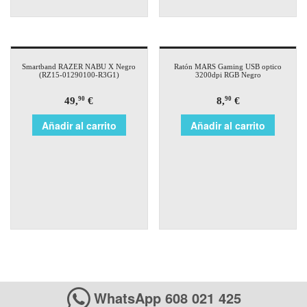
Smartband RAZER NABU X Negro
Ratón MARS Gaming USB optico
(RZ15-01290100-R3G1)
3200dpi RGB Negro
49,
€
8,
€
90
90
Añadir al carrito
Añadir al carrito
WhatsApp 608 021 425