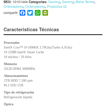
SKU:
10101444
Categorías:
Gaming
,
Gaming
,
Metal Series
,
Ordenadores
,
Ordenadores
,
Productos Qi
F
T
W
Pr
a
wi
h
in
c
tt
at
tF
e
er
s
ri
Características Técnicas
b
A
e
o
p
n
Procesador
o
p
dl
Intel® Core™ i9-10900X 3,70Ghz(Turbo 4,5Ghz)
k
y
19.25MB Intel® Smart Cache
10 núcleos / 20 hilos
Memoria
32GB DDR4 3000MHz
Almacenamiento
2TB HDD 7.200 rpm
M.2 SSD 1TB
Tipo de refrigeración
Refrigeración líquida
Óptico