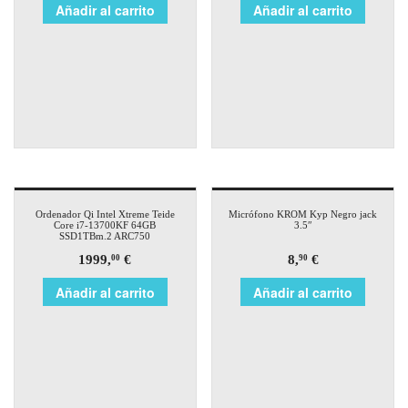
Añadir al carrito
Añadir al carrito
Ordenador Qi Intel Xtreme Teide
Micrófono KROM Kyp Negro jack
Core i7-13700KF 64GB
3.5″
SSD1TBm.2 ARC750
1999,
€
8,
€
00
90
Añadir al carrito
Añadir al carrito