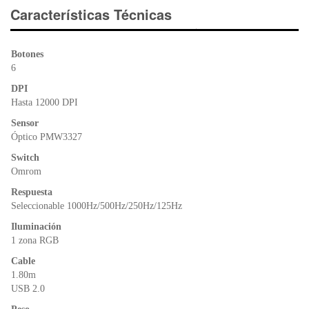
e
er
s
ri
Características Técnicas
b
A
e
o
p
n
Botones
o
p
dl
6
k
y
DPI
Hasta 12000 DPI
Sensor
Óptico PMW3327
Switch
Omrom
Respuesta
Seleccionable 1000Hz/500Hz/250Hz/125Hz
Iluminación
1 zona RGB
Cable
1.80m
USB 2.0