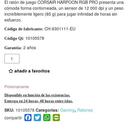
El ratón de juego CORSAIR HARPOON RGB PRO presenta una
cómoda forma contorneada, un sensor de 12 000 dpi y un peso
increíblemente ligero (85 g) para jugar infinidad de horas sin
esfuerzo.
CH-9301111-EU
Código de fabricante:
10105578
Código Qi:
2 años
Garantía:
Cantidad
añadir a favoritos
Próximamente
Disponible en función de las existencias.
Entrega en 24 horas, 48 horas entre islas.
SKU:
10105578
Categorías:
Gaming
,
Ratones
F
T
W
Pr
a
wi
h
in
c
tt
at
tF