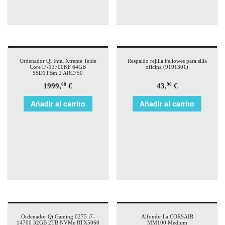
Ordenador Qi Intel Xtreme Teide
Respaldo rejilla Fellowes para silla
Core i7-13700KF 64GB
oficina (9191301)
SSD1TBm.2 ARC750
1999,
€
43,
€
00
90
Añadir al carrito
Añadir al carrito
Ordenador Qi Gaming 0275 i7-
Alfombrilla CORSAIR
14700 32GB 2TB NVMe RTX5060
MM100 Medium