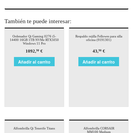
También te puede interesar:
Ordenador Qi Gaming 0276 i5-
Respaldo rejilla Fellowes para silla
14400 16GB 1TB NVMe RTX5050
oficina (9191301)
Windows 11 Pro
1092,
€
43,
€
90
90
Añadir al carrito
Añadir al carrito
Alfombrilla Qi Tenerife Titans
Alfombrilla CORSAIR
MM100 Medium