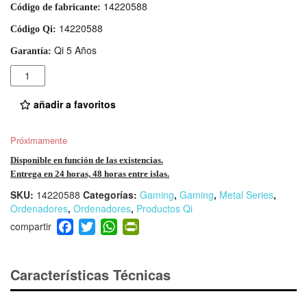
14220588
Código de fabricante:
14220588
Código Qi:
Qi 5 Años
Garantía:
Cantidad
añadir a favoritos
Próximamente
Disponible en función de las existencias.
Entrega en 24 horas, 48 horas entre islas.
SKU:
14220588
Categorías:
Gaming
,
Gaming
,
Metal Series
,
Ordenadores
,
Ordenadores
,
Productos Qi
F
T
W
Pr
a
wi
h
in
c
tt
at
tF
e
er
s
ri
Características Técnicas
b
A
e