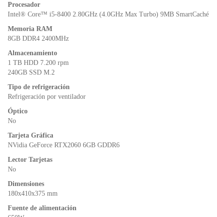
o
p
n
Procesador
o
p
dl
Intel® Core™ i5-8400 2.80GHz (4.0GHz Max Turbo) 9MB SmartCaché
k
y
Memoria RAM
8GB DDR4 2400MHz
Almacenamiento
1 TB HDD 7.200 rpm
240GB SSD M.2
Tipo de refrigeración
Refrigeración por ventilador
Óptico
No
Tarjeta Gráfica
NVidia GeForce RTX2060 6GB GDDR6
Lector Tarjetas
No
Dimensiones
180x410x375 mm
Fuente de alimentación