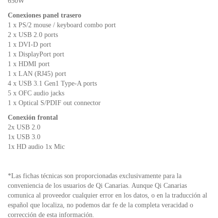
650W
Conexiones panel trasero
1 x PS/2 mouse / keyboard combo port
2 x USB 2.0 ports
1 x DVI-D port
1 x DisplayPort port
1 x HDMI port
1 x LAN (RJ45) port
4 x USB 3.1 Gen1 Type-A ports
5 x OFC audio jacks
1 x Optical S/PDIF out connector
Conexión frontal
2x USB 2.0
1x USB 3.0
1x HD audio 1x Mic
*Las fichas técnicas son proporcionadas exclusivamente para la
conveniencia de los usuarios de Qi Canarias. Aunque Qi Canarias
comunica al proveedor cualquier error en los datos, o en la traducción al
español que localiza, no podemos dar fe de la completa veracidad o
corrección de esta información.