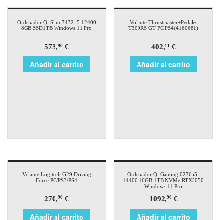
Ordenador Qi Slim 7432 i5-12400
Volante Thrustmaster+Pedales
8GB SSD1TB Windows 11 Pro
T300RS GT PC PS4(4160681)
573,
€
402,
€
90
11
Añadir al carrito
Añadir al carrito
Volante Logitech G29 Driving
Ordenador Qi Gaming 0276 i5-
Force PC/PS3/PS4
14400 16GB 1TB NVMe RTX5050
Windows 11 Pro
270,
€
1092,
€
90
90
Añadir al carrito
Añadir al carrito