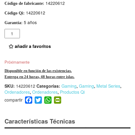
14220612
Código de fabricante:
14220612
Código Qi:
5 años
Garantía:
Cantidad
añadir a favoritos
Próximamente
Disponible en función de las existencias.
Entrega en 24 horas, 48 horas entre islas.
SKU:
14220612
Categorías:
Gaming
,
Gaming
,
Metal Series
,
Ordenadores
,
Ordenadores
,
Productos Qi
F
T
W
Pr
a
wi
h
in
c
tt
at
tF
e
er
s
ri
Características Técnicas
b
A
e