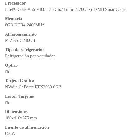
o
p
n
Procesador
o
p
dl
Intel® Core™ i5-9400F 3,7Ghz(Turbo 4,70Ghz) 12MB SmartCache
k
y
Memoria
8GB DDR4 2400MHz
Almacenamiento
M.2 SSD 240GB
Tipo de refrigeración
Refrigeración por ventilador
Óptico
No
Tarjeta Gráfica
NVidia GeForce RTX2060 6GB
Lector Tarjetas
No
Dimensiones
180x410x375 mm
Fuente de alimentación
650W