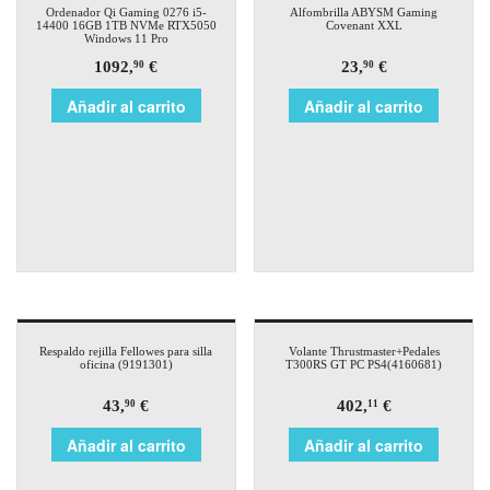
Ordenador Qi Gaming 0276 i5-
Alfombrilla ABYSM Gaming
14400 16GB 1TB NVMe RTX5050
Covenant XXL
Windows 11 Pro
1092,
€
23,
€
90
90
Añadir al carrito
Añadir al carrito
Respaldo rejilla Fellowes para silla
Volante Thrustmaster+Pedales
oficina (9191301)
T300RS GT PC PS4(4160681)
43,
€
402,
€
90
11
Añadir al carrito
Añadir al carrito