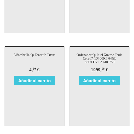
Alfombrilla Qi Tenerife Titans
Ordenador Qi Intel Xtreme Teide
Core i7-13700KF 64GB
SSD1TBm.2 ARC750
4,
€
1999,
€
90
00
Añadir al carrito
Añadir al carrito