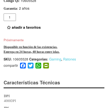
10605528
Código Qi:
2 años
Garantía:
Cantidad
añadir a favoritos
Próximamente
Disponible en función de las existencias.
Entrega en 24 horas, 48 horas entre islas.
SKU:
10605528
Categorías:
Gaming
,
Ratones
F
T
W
Pr
a
wi
h
in
c
tt
at
tF
e
er
s
ri
Características Técnicas
b
A
e
o
p
n
DPI
o
p
dl
4000DPI
k
y