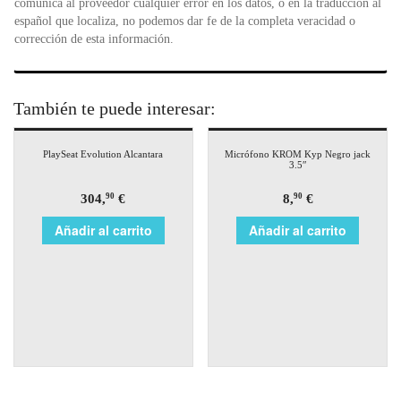
comunica al proveedor cualquier error en los datos, o en la traducción al
español que localiza, no podemos dar fe de la completa veracidad o
corrección de esta información.
También te puede interesar:
PlaySeat Evolution Alcantara
Micrófono KROM Kyp Negro jack
3.5″
304,
€
8,
€
90
90
Añadir al carrito
Añadir al carrito