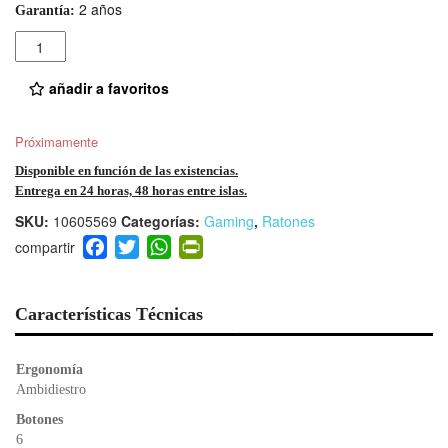
2 años
Garantía:
Cantidad
añadir a favoritos
Próximamente
Disponible en función de las existencias.
Entrega en 24 horas, 48 horas entre islas.
SKU:
10605569
Categorías:
Gaming
,
Ratones
F
T
W
Pr
a
wi
h
in
c
tt
at
tF
e
er
s
ri
Características Técnicas
b
A
e
o
p
n
Ergonomía
o
p
dl
Ambidiestro
k
y
Botones
6