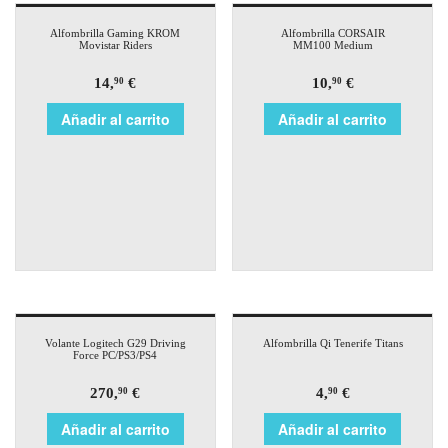
Alfombrilla Gaming KROM
Alfombrilla CORSAIR
Movistar Riders
MM100 Medium
14,
€
10,
€
90
90
Añadir al carrito
Añadir al carrito
Volante Logitech G29 Driving
Alfombrilla Qi Tenerife Titans
Force PC/PS3/PS4
270,
€
4,
€
90
90
Añadir al carrito
Añadir al carrito