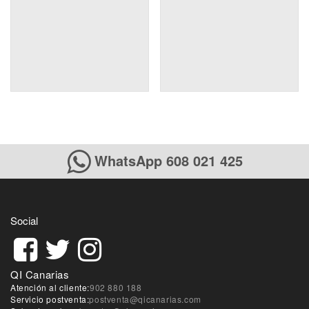
WhatsApp 608 021 425
Social
QI Canarias
Atención al cliente:
902 880 188
Servicio postventa:
postventa@qicanarias.com