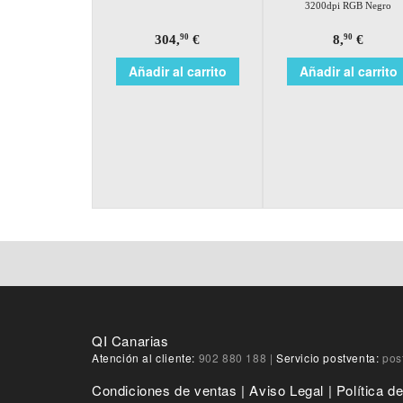
3200dpi RGB Negro
304,
€
8,
€
90
90
Añadir al carrito
Añadir al carrito
QI Canarias
Atención al cliente:
902 880 188
|
Servicio postventa:
pos
Condiciones de ventas
|
Aviso Legal
|
Política d