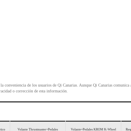
o
p
n
o
p
d
k
y
la conveniencia de los usuarios de Qi Canarias. Aunque Qi Canarias comunica al
racidad o corrección de esta información.
tico
Volante Thrustmaster+Pedales
Volante+Pedales KROM K-Wheel
Resp