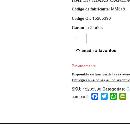
MM318
Código de fabricante:
15205390
Código Qi:
2 años
Garantía:
Cantidad
añadir a favoritos
Próximamente
Disponible en función de las existen
Entrega en 24 horas, 48 horas entre 
SKU:
15205390
Categorías:
G
F
T
W
P
a
wi
h
i
c
tt
at
t
e
er
s
ri
b
A
e