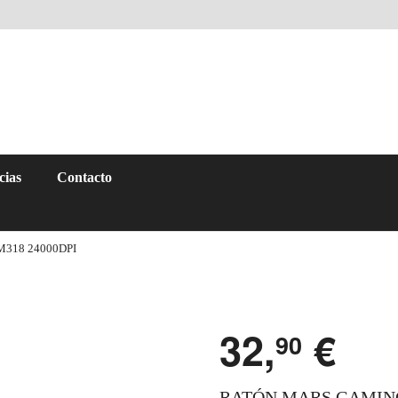
cias
Contacto
318 24000DPI
32,
€
90
RATÓN MARS GAMING