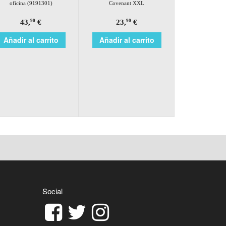
oficina (9191301)
Covenant XXL
43,
€
23,
€
90
90
Añadir al carrito
Añadir al carrito
Social