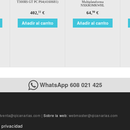
T300RS GT PC PS4(4160681)
Multiplataforma
NXKROMKWHL
402,
€
64,
€
11
90
Añadir al carrito
Añadir al carrito
WhatsApp 608 021 425
tventa@qicanarias.com
|
Sobre la web:
webmaster@qicanarias.com
e privacidad