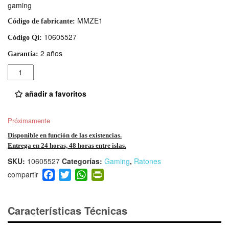
gaming
MMZE1
Código de fabricante:
10605527
Código Qi:
2 años
Garantía:
Cantidad
añadir a favoritos
Próximamente
Disponible en función de las existencias.
Entrega en 24 horas, 48 horas entre islas.
SKU:
10605527
Categorías:
Gaming
,
Ratones
F
T
W
Pr
a
wi
h
in
c
tt
at
tF
e
er
s
ri
Características Técnicas
b
A
e