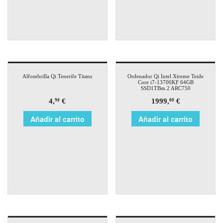
Alfombrilla Qi Tenerife Titans
Ordenador Qi Intel Xtreme Teide
Core i7-13700KF 64GB
SSD1TBm.2 ARC750
4,
€
1999,
€
90
00
Añadir al carrito
Añadir al carrito