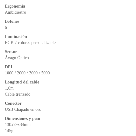
o
p
n
Ergonomía
o
p
dl
Ambidiestro
k
y
Botones
6
Iluminación
RGB 7 colores personalizable
Sensor
Ávago Óptico
DPI
1000 / 2000 / 3000 / 5000
Longitud del cable
1,6m
Cable trenzado
Conector
USB Chapado en oro
Dimensiones y peso
130x79x34mm
145g