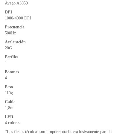
o
p
dl
Avago A3050
k
y
DPI
1000-4000 DPI
Frecuencia
500Hz
Aceleración
20G
Perfiles
1
Botones
4
Peso
110g
Cable
1,8m
LED
4 colores
*Las fichas técnicas son proporcionadas exclusivamente para la