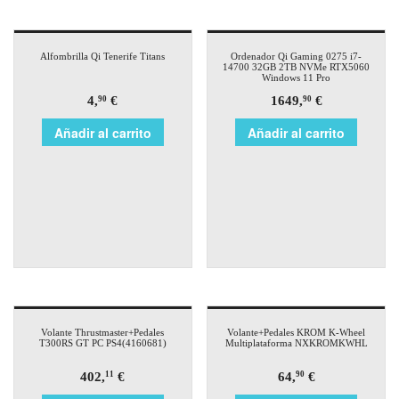
Alfombrilla Qi Tenerife Titans
Ordenador Qi Gaming 0275 i7-
14700 32GB 2TB NVMe RTX5060
Windows 11 Pro
4,
€
1649,
€
90
90
Añadir al carrito
Añadir al carrito
Volante Thrustmaster+Pedales
Volante+Pedales KROM K-Wheel
T300RS GT PC PS4(4160681)
Multiplataforma NXKROMKWHL
402,
€
64,
€
11
90