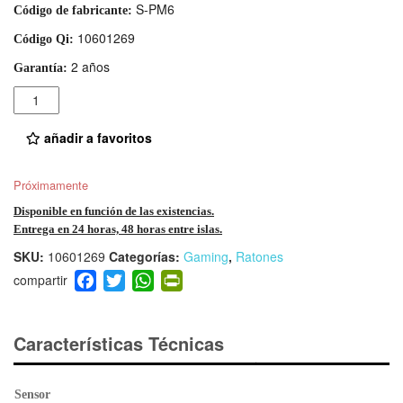
S-PM6
Código de fabricante:
10601269
Código Qi:
2 años
Garantía:
Cantidad
añadir a favoritos
Próximamente
Disponible en función de las existencias.
Entrega en 24 horas, 48 horas entre islas.
SKU:
10601269
Categorías:
Gaming
,
Ratones
F
T
W
Pr
a
wi
h
in
c
tt
at
tF
e
er
s
ri
Características Técnicas
b
A
e
o
p
n
Sensor