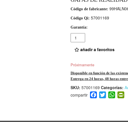
99HALN06
Código de fabricante:
57001169
Código Qi:
Garantía:
Cantidad
añadir a favoritos
Próximamente
Disponible en función de las existen
Entrega en 24 horas, 48 horas entre 
SKU:
57001169
Categorías:
A
F
T
W
P
a
wi
h
i
c
tt
at
t
e
er
s
ri
b
A
e