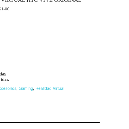
1-00
cias.
islas.
ccesorios
,
Gaming
,
Realidad Virtual
r
n
F