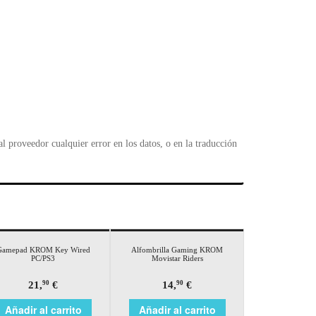
 proveedor cualquier error en los datos, o en la traducción
Gamepad KROM Key Wired
Alfombrilla Gaming KROM
PC/PS3
Movistar Riders
21,
€
14,
€
90
90
Añadir al carrito
Añadir al carrito