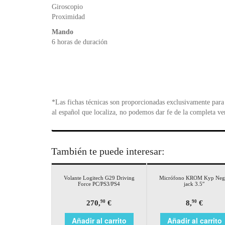
Giroscopio
Proximidad
Mando
6 horas de duración
*Las fichas técnicas son proporcionadas exclusivamente para 
al español que localiza, no podemos dar fe de la completa ve
También te puede interesar:
Volante Logitech G29 Driving
Micrófono KROM Kyp Neg
Force PC/PS3/PS4
jack 3.5″
270,
€
8,
€
90
90
Añadir al carrito
Añadir al carrito