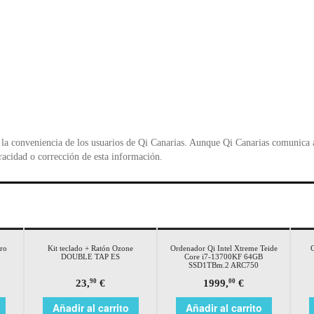
la conveniencia de los usuarios de Qi Canarias. Aunque Qi Canarias comunica al
racidad o corrección de esta información.
ro
Kit teclado + Ratón Ozone
Ordenador Qi Intel Xtreme Teide
DOUBLE TAP ES
Core i7-13700KF 64GB
SSD1TBm.2 ARC750
23,
€
1999,
€
90
00
Añadir al carrito
Añadir al carrito