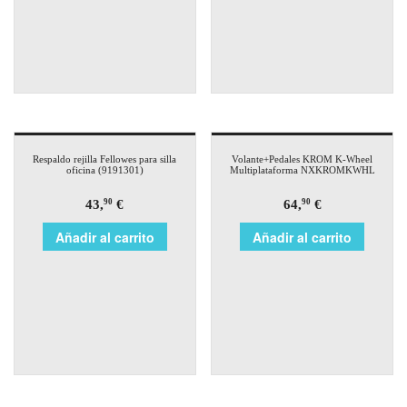
Respaldo rejilla Fellowes para silla
Volante+Pedales KROM K-Wheel
oficina (9191301)
Multiplataforma NXKROMKWHL
43,
€
64,
€
90
90
Añadir al carrito
Añadir al carrito