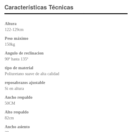
e
er
s
ri
Características Técnicas
b
A
e
o
p
n
Altura
o
p
dl
122-129cm
k
y
Peso máximo
150kg
Angulo de reclinacion
90º hasta 135º
tipo de material
Poliuretano suave de alta calidad
reposabrazos ajustable
Si en altura
Ancho respaldo
50CM
Alto respaldo
82cm
Ancho asiento