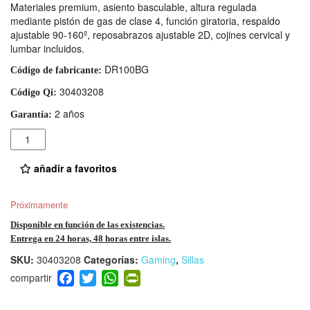
Materiales premium, asiento basculable, altura regulada
mediante pistón de gas de clase 4, función giratoria, respaldo
ajustable 90-160º, reposabrazos ajustable 2D, cojines cervical y
lumbar incluidos.
DR100BG
Código de fabricante:
30403208
Código Qi:
2 años
Garantía:
Cantidad
añadir a favoritos
Próximamente
Disponible en función de las existencias.
Entrega en 24 horas, 48 horas entre islas.
SKU:
30403208
Categorías:
Gaming
,
Sillas
F
T
W
Pr
a
wi
h
in
c
tt
at
tF