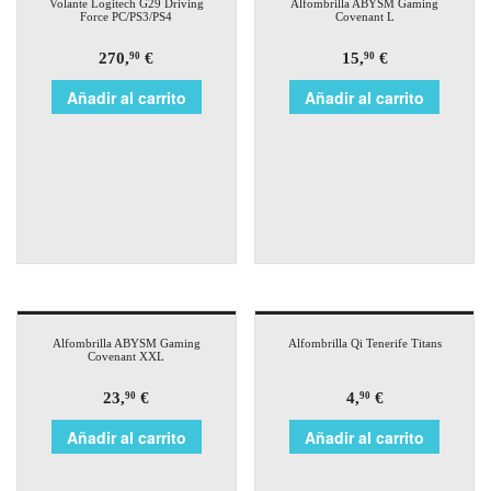
Volante Logitech G29 Driving
Alfombrilla ABYSM Gaming
Force PC/PS3/PS4
Covenant L
270,
€
15,
€
90
90
Añadir al carrito
Añadir al carrito
Alfombrilla ABYSM Gaming
Alfombrilla Qi Tenerife Titans
Covenant XXL
23,
€
4,
€
90
90
Añadir al carrito
Añadir al carrito