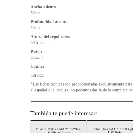
Ancho asiento
53cm
Profundidad asiento
50cm
Altura del repobrazos
69,5-77cm
Pistón
Clase 4
Cojines
Cervical
*Las fichas técnicas son proporcionadas exclusivamente para 
al español que localiza, no podemos dar fe de la completa ve
También te puede interesar:
Volante+Pedales KROM K-Wheel
Ratón UNYKA UK A800 Ópt
Multiplataforma
USB Rojo