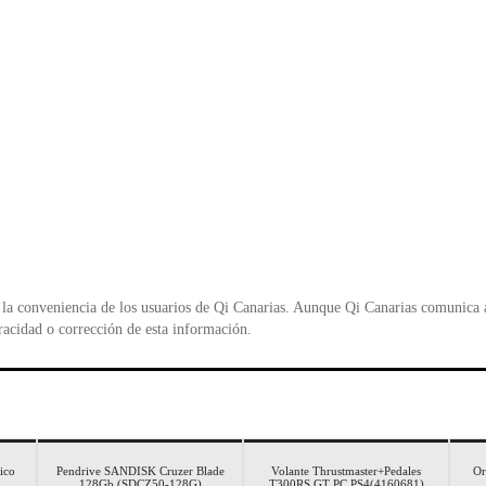
la conveniencia de los usuarios de Qi Canarias. Aunque Qi Canarias comunica al
racidad o corrección de esta información.
ico
Pendrive SANDISK Cruzer Blade
Volante Thrustmaster+Pedales
Or
128Gb (SDCZ50-128G)
T300RS GT PC PS4(4160681)