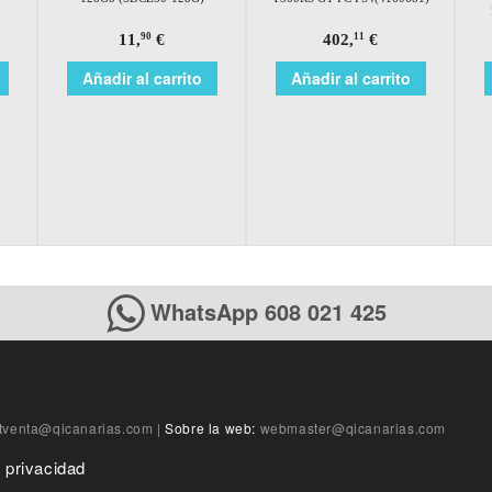
11,
€
402,
€
90
11
Añadir al carrito
Añadir al carrito
WhatsApp 608 021 425
tventa@qicanarias.com
|
Sobre la web:
webmaster@qicanarias.com
e privacidad