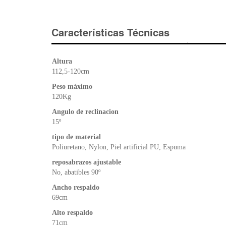
Características Técnicas
Altura
112,5-120cm
Peso máximo
120Kg
Angulo de reclinacion
15º
tipo de material
Poliuretano, Nylon, Piel artificial PU, Espuma
reposabrazos ajustable
No, abatibles 90º
Ancho respaldo
69cm
Alto respaldo
71cm