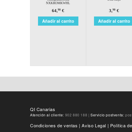
NXKROMKWHL
64,
€
3,
€
90
90
Añadir al carrito
Añadir al carrito
QI Canarias
Atención al cliente:
902 880 188
|
Servicio postventa:
pos
Condiciones de ventas
|
Aviso Legal
|
Política d