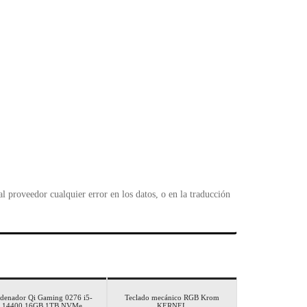
 proveedor cualquier error en los datos, o en la traducción
denador Qi Gaming 0276 i5-
Teclado mecánico RGB Krom
14400 16GB 1TB NVMe
KERNEL