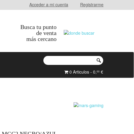
Acceder a mi cuenta
Registrarme
Busca tu punto
de venta
más cercano
0 Articulos - 0,
€
00
G MGC2 NEGRO/AZUL