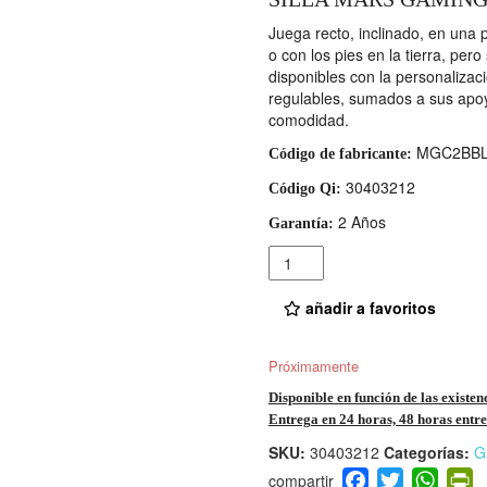
Juega recto, inclinado, en una 
o con los pies en la tierra, pe
disponibles con la personalizac
regulables, sumados a sus apo
comodidad.
MGC2BB
Código de fabricante:
30403212
Código Qi:
2 Años
Garantía:
Cantidad
añadir a favoritos
Próximamente
Disponible en función de las existen
Entrega en 24 horas, 48 horas entre 
SKU:
30403212
Categorías:
G
F
T
W
P