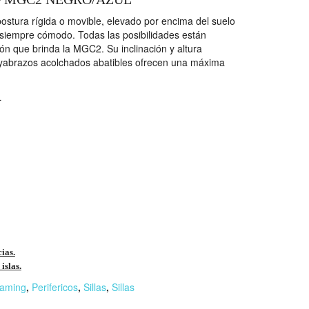
postura rígida o movible, elevado por encima del suelo
ro siempre cómodo. Todas las posibilidades están
ión que brinda la MGC2. Su inclinación y altura
yabrazos acolchados abatibles ofrecen una máxima
L
cias.
islas.
aming
,
Perifericos
,
Sillas
,
Sillas
r