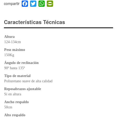
F
T
W
Pr
a
wi
h
in
c
tt
at
tF
e
er
s
ri
Características Técnicas
b
A
e
o
p
n
Altura
o
p
dl
124-134cm
k
y
Peso máximo
150Kg
Ángulo de reclinación
90º hasta 135º
Tipo de material
Poliuretano suave de alta calidad
Reposabrazos ajustable
Si en altura
Ancho respaldo
50cm
Alto respaldo