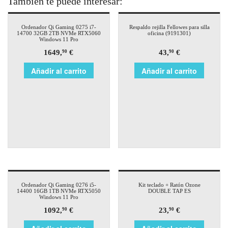
También te puede interesar:
Ordenador Qi Gaming 0275 i7-
Respaldo rejilla Fellowes para silla
14700 32GB 2TB NVMe RTX5060
oficina (9191301)
Windows 11 Pro
1649,
€
43,
€
90
90
Añadir al carrito
Añadir al carrito
Ordenador Qi Gaming 0276 i5-
Kit teclado + Ratón Ozone
14400 16GB 1TB NVMe RTX5050
DOUBLE TAP ES
Windows 11 Pro
1092,
€
23,
€
90
90