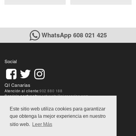
WhatsApp 608 021 425
Social
QI Canarias
Atención al cliente:
902 880 188
Servicio postventa:
postventa@qicanarias.com
Sobre la web:
webmaster@qicanarias.com
Este sitio web utiliza cookies para garantizar
que obtenga la mejor experiencia en nuestro
Condiciones de ventas
|
Aviso Legal
|
Política de
privacidad
sitio web.
Leer Más
@QI World 2018