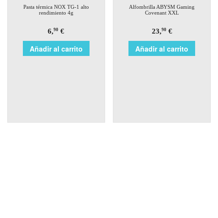
Pasta térmica NOX TG-1 alto
Alfombrilla ABYSM Gaming
rendimiento 4g
Covenant XXL
6,
€
23,
€
90
90
Añadir al carrito
Añadir al carrito
WhatsApp 608 021 425
Social