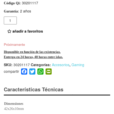
30201117
Código Qi:
2 años
Garantía:
Cantidad
añadir a favoritos
Próximamente
Disponible en función de las existencias.
Entrega en 24 horas, 48 horas entre islas.
SKU:
30201117
Categorías:
Accesorios
,
Gaming
F
T
W
Pr
a
wi
h
in
c
tt
at
tF
e
er
s
ri
Características Técnicas
b
A
e
o
p
n
Dimensiones
o
p
dl
42x26x10mm
k
y