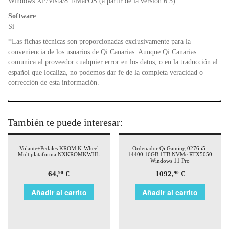
Windows XP/Vista/8.1/MacOS (a partir de la versión 6.5)
Software
Si
*Las fichas técnicas son proporcionadas exclusivamente para la
conveniencia de los usuarios de Qi Canarias. Aunque Qi Canarias
comunica al proveedor cualquier error en los datos, o en la traducción al
español que localiza, no podemos dar fe de la completa veracidad o
corrección de esta información.
También te puede interesar:
Volante+Pedales KROM K-Wheel
Ordenador Qi Gaming 0276 i5-
Multiplataforma NXKROMKWHL
14400 16GB 1TB NVMe RTX5050
Windows 11 Pro
64,
€
1092,
€
90
90
Añadir al carrito
Añadir al carrito