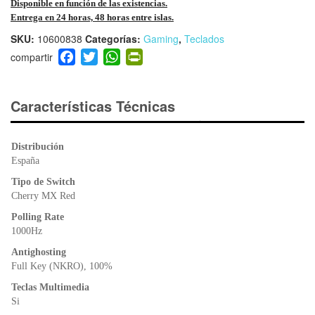
Disponible en función de las existencias.
Entrega en 24 horas, 48 horas entre islas.
SKU:
10600838
Categorías:
Gaming
,
Teclados
F
T
W
Pr
a
wi
h
in
c
tt
at
tF
e
er
s
ri
Características Técnicas
b
A
e
o
p
n
Distribución
o
p
dl
España
k
y
Tipo de Switch
Cherry MX Red
Polling Rate
1000Hz
Antighosting
Full Key (NKRO), 100%
Teclas Multimedia
Si