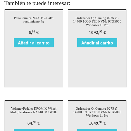
También te puede interesar:
Pasta térmica NOX TG-1 alto
Ordenador Qi Gaming 0276 i5-
rendimiento 4g
14400 16GB 1TB NVMe RTX5050
Windows 11 Pro
6,
€
1092,
€
90
90
Añadir al carrito
Añadir al carrito
Volante+Pedales KROM K-Wheel
Ordenador Qi Gaming 0275 i7-
Multiplataforma NXKROMKWHL
14700 32GB 2TB NVMe RTX5060
Windows 11 Pro
64,
€
1649,
€
90
90