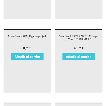
Micrófono KROM Kyp Negro jack
Smartband RAZER NABU X Negro
3.5″
(RZ15-01290100-R3G1)
8,
€
49,
€
90
90
Añadir al carrito
Añadir al carrito