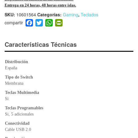
Entrega en 24 horas, 48 horas entre islas.
SKU:
10601564
Categorías:
Gaming
,
Teclados
F
T
W
Pr
a
wi
h
in
c
tt
at
tF
e
er
s
ri
Características Técnicas
b
A
e
o
p
n
Distribución
o
p
dl
España
k
y
Tipo de Switch
Membrana
Teclas Multimedia
Si
Teclas Programables
Si, 5 adicionales
Conectividad
Cable USB 2.0