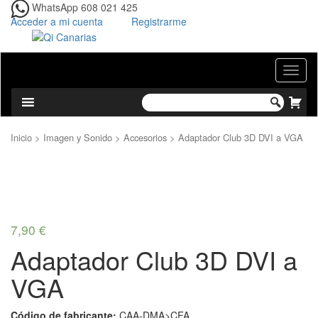
WhatsApp 608 021 425
Acceder a mi cuenta
Registrarme
Toggl
naviga
Inicio
>
Imagen y Sonido
>
Accesorios
> Adaptador Club 3D DVI a VGA
7,
90
€
Adaptador Club 3D DVI a
VGA
Código de fabricante:
CAA-DMA>CFA