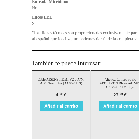
Entrada Micrófono
No
Luces LED
Si
*Las fichas técnicas son proporcionadas exclusivamente para 
al español que localiza, no podemos dar fe de la completa ve
También te puede interesar:
Cable AISENS HDMI V2.0 A/M-
Altavoz Conceptronic
A/M Negro 1m (A120-0119)
APOLLYON Bluetooth MP
USB/mSD FM Rojo
4,
€
22,
€
90
90
Añadir al carrito
Añadir al carrito