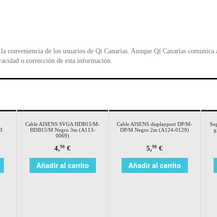
la conveniencia de los usuarios de Qi Canarias. Aunque Qi Canarias comunica al
racidad o corrección de esta información.
Cable AISENS SVGA HDB15/M-
Cable AISENS displayport DP/M-
Sop
3
HDB15/M Negro 3m (A113-
DP/M Negro 2m (A124-0129)
g
0069)
4,
€
5,
€
90
90
Añadir al carrito
Añadir al carrito