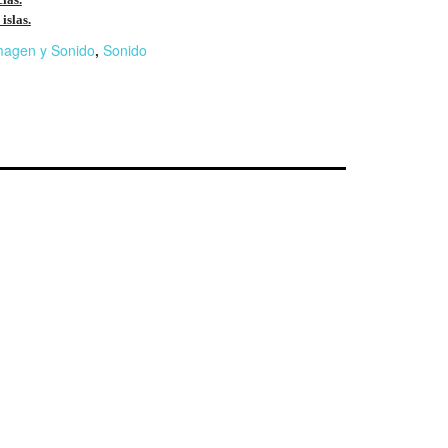
islas.
magen y Sonido
,
Sonido
r
n
F
l