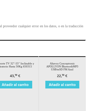
 proveedor cualquier error en los datos, o en la traducción
orte TV 32″-55″ Inclinable y
Altavoz Conceptronic
iratorio Hasta 50Kg 650315
APOLLYON BluetoothMP3
USB/mSD FM Azul
43,
€
22,
€
90
90
Añadir al carrito
Añadir al carrito