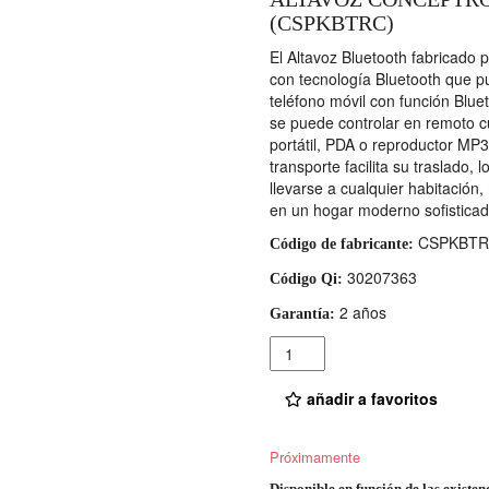
(CSPKBTRC)
El Altavoz Bluetooth fabricado p
con tecnología Bluetooth que pu
teléfono móvil con función Blue
se puede controlar en remoto 
portátil, PDA o reproductor MP
transporte facilita su traslado,
llevarse a cualquier habitación
en un hogar moderno sofisticad
CSPKBTR
Código de fabricante:
30207363
Código Qi:
2 años
Garantía:
Cantidad
añadir a favoritos
Próximamente
Disponible en función de las existen