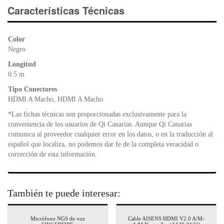
e
er
s
ri
Características Técnicas
b
A
e
o
p
n
Color
o
p
dl
Negro
k
y
Longitud
0.5 m
Tipo Conectores
HDMI A Macho, HDMI A Macho
*Las fichas técnicas son proporcionadas exclusivamente para la
conveniencia de los usuarios de Qi Canarias. Aunque Qi Canarias
comunica al proveedor cualquier error en los datos, o en la traducción al
español que localiza, no podemos dar fe de la completa veracidad o
corrección de esta información.
También te puede interesar:
Micrófono NGS de voz
Cable AISENS HDMI V2.0 A/M-