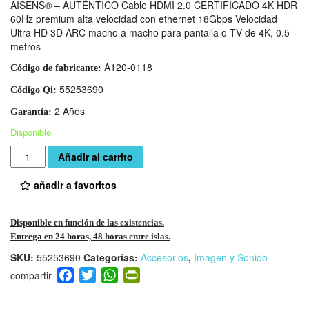
AISENS® – AUTÉNTICO Cable HDMI 2.0 CERTIFICADO 4K HDR
60Hz premium alta velocidad con ethernet 18Gbps Velocidad
Ultra HD 3D ARC macho a macho para pantalla o TV de 4K, 0.5
metros
A120-0118
Código de fabricante:
55253690
Código Qi:
2 Años
Garantía:
Disponible
Cantidad
Añadir al carrito
añadir a favoritos
Disponible en función de las existencias.
Entrega en 24 horas, 48 horas entre islas.
SKU:
55253690
Categorías:
Accesorios
,
Imagen y Sonido
F
T
W
Pr
a
wi
h
in
c
tt
at
tF