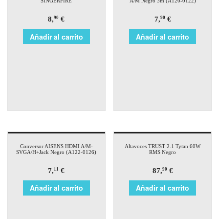
SINGERFIRE
A/M Negro 3m (A120-0122)
8,
€
7,
€
90
90
Añadir al carrito
Añadir al carrito
Conversor AISENS HDMI A/M-
Altavoces TRUST 2.1 Tytan 60W
SVGA/H+Jack Negro (A122-0126)
RMS Negro
7,
€
87,
€
11
90
Añadir al carrito
Añadir al carrito