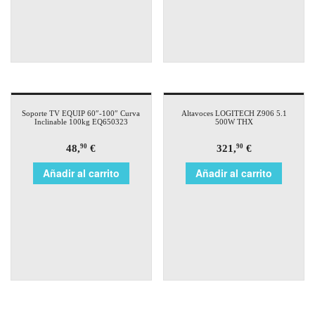
Soporte TV EQUIP 60″-100″ Curva
Altavoces LOGITECH Z906 5.1
Inclinable 100kg EQ650323
500W THX
48,
€
321,
€
90
90
Añadir al carrito
Añadir al carrito