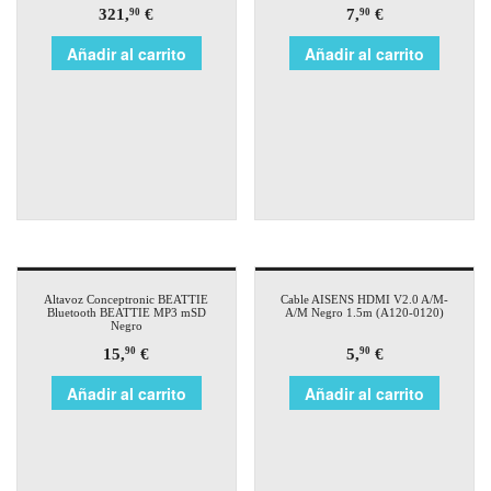
321,
€
7,
€
90
90
Añadir al carrito
Añadir al carrito
Altavoz Conceptronic BEATTIE
Cable AISENS HDMI V2.0 A/M-
Bluetooth BEATTIE MP3 mSD
A/M Negro 1.5m (A120-0120)
Negro
15,
€
5,
€
90
90
Añadir al carrito
Añadir al carrito