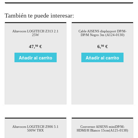
También te puede interesar:
Altavoces LOGITECH Z313 2.1
Cable AISENS displayport DP/M-
25W
DP/M Negro 3m (A124-0130)
47,
€
6,
€
90
90
Añadir al carrito
Añadir al carrito
Altavoces LOGITECH Z906 5.1
Conversor AISENS miniDP/M-
500W THX
HDMI/H Blanco 15cm(A125-0138)