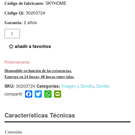
SKYHOME
Código de fabricante:
30203724
Código Qi:
2 años
Garantía:
Cantidad
añadir a favoritos
Próximamente
Disponible en función de las existencias.
Entrega en 24 horas, 48 horas entre islas.
SKU:
30203724
Categorías:
Imagen y Sonido
,
Sonido
F
T
W
Pr
a
wi
h
in
c
tt
at
tF
e
er
s
ri
Características Técnicas
b
A
e
o
p
n
Conexión