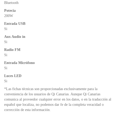
o
p
dl
Bluetooth
k
y
Potecia
200W
Entrada USB
Si
Aux Audio in
Si
Radio FM
Si
Entrada Micrófono
Si
Luces LED
Si
*Las fichas técnicas son proporcionadas exclusivamente para la
conveniencia de los usuarios de Qi Canarias. Aunque Qi Canarias
comunica al proveedor cualquier error en los datos, o en la traducción al
español que localiza, no podemos dar fe de la completa veracidad o
corrección de esta información.