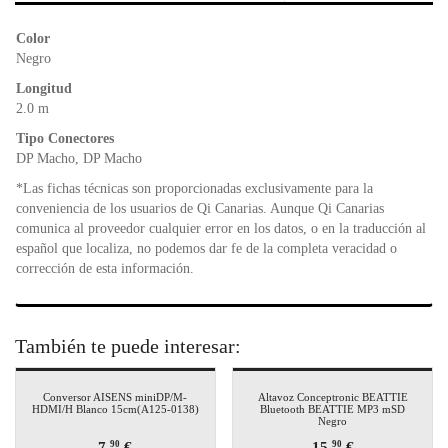
b
A
e
o
p
n
Color
o
p
dl
Negro
k
y
Longitud
2.0 m
Tipo Conectores
DP Macho, DP Macho
*Las fichas técnicas son proporcionadas exclusivamente para la
conveniencia de los usuarios de Qi Canarias. Aunque Qi Canarias
comunica al proveedor cualquier error en los datos, o en la traducción al
español que localiza, no podemos dar fe de la completa veracidad o
corrección de esta información.
También te puede interesar:
Conversor AISENS miniDP/M-
Altavoz Conceptronic BEATTIE
HDMI/H Blanco 15cm(A125-0138)
Bluetooth BEATTIE MP3 mSD
Negro
7,
€
15,
€
90
90