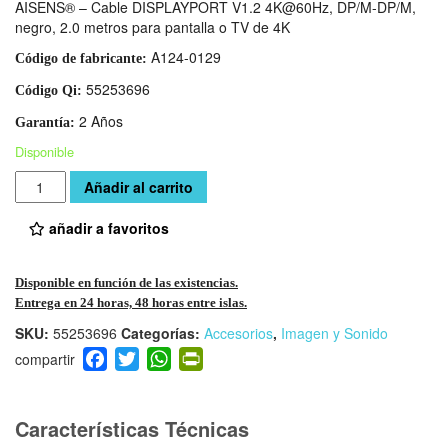
AISENS® – Cable DISPLAYPORT V1.2 4K@60Hz, DP/M-DP/M,
negro, 2.0 metros para pantalla o TV de 4K
A124-0129
Código de fabricante:
55253696
Código Qi:
2 Años
Garantía:
Disponible
Cantidad
Añadir al carrito
añadir a favoritos
Disponible en función de las existencias.
Entrega en 24 horas, 48 horas entre islas.
SKU:
55253696
Categorías:
Accesorios
,
Imagen y Sonido
F
T
W
Pr
a
wi
h
in
c
tt
at
tF
e
er
s
ri
Características Técnicas