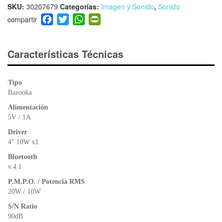
SKU:
30207679
Categorías:
Imagen y Sonido
,
Sonido
F
T
W
Pr
a
wi
h
in
c
tt
at
tF
e
er
s
ri
Características Técnicas
b
A
e
o
p
n
Tipo
o
p
dl
Bazooka
k
y
Alimentación
5V / 1A
Driver
4″ 10W x1
Bluetooth
v.4.1
P.M.P.O. / Potencia RMS
20W / 10W
S/N Ratio
90dB