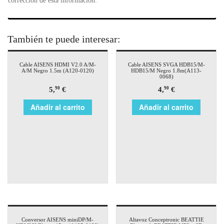
corrección de esta información.
También te puede interesar:
Cable AISENS HDMI V2.0 A/M-
Cable AISENS SVGA HDB15/M-
A/M Negro 1.5m (A120-0120)
HDB15/M Negro 1.8m(A113-
0068)
5,
€
4,
€
90
90
Añadir al carrito
Añadir al carrito
Conversor AISENS miniDP/M-
Altavoz Conceptronic BEATTIE