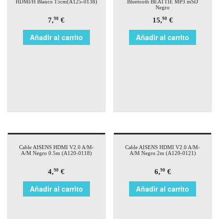
HDMI/H Blanco 15cm(A125-0138)
Bluetooth BEATTIE MP3 mSD
Negro
7,
€
15,
€
90
90
Añadir al carrito
Añadir al carrito
Cable AISENS HDMI V2.0 A/M-
Cable AISENS HDMI V2.0 A/M-
A/M Negro 0.5m (A120-0118)
A/M Negro 2m (A120-0121)
4,
€
6,
€
90
90
Añadir al carrito
Añadir al carrito