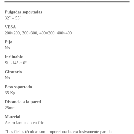
b
A
e
o
p
n
Pulgadas soportadas
o
p
dl
32″ – 55″
k
y
VESA
200×200, 300×300, 400×200, 400×400
Fijo
No
Inclinable
Si, -14° ~ 0°
Giratorio
No
Peso soportado
35 Kg
Distancia a la pared
25mm
Material
Acero laminado en frío
*Las fichas técnicas son proporcionadas exclusivamente para la