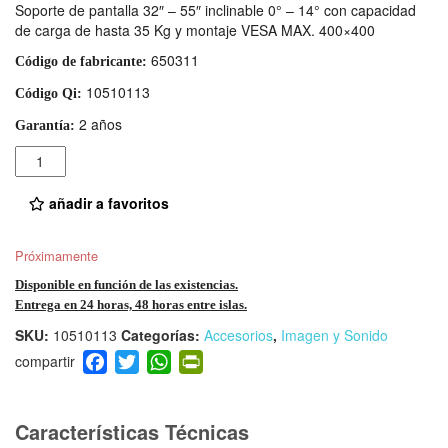
Soporte de pantalla 32″ – 55″ inclinable 0° – 14° con capacidad
de carga de hasta 35 Kg y montaje VESA MAX. 400×400
650311
Código de fabricante:
10510113
Código Qi:
2 años
Garantía:
Cantidad
añadir a favoritos
Próximamente
Disponible en función de las existencias.
Entrega en 24 horas, 48 horas entre islas.
SKU:
10510113
Categorías:
Accesorios
,
Imagen y Sonido
F
T
W
Pr
a
wi
h
in
c
tt
at
tF
e
er
s
ri
Características Técnicas