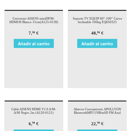
Conversor AISENS miniDP/M-
Soporte TV EQUIP 60″-100″ Curva
HDMI/H Blanco 15cm(A125-0138)
Inclinable 100kg EQ650323
7,
€
48,
€
90
90
Añadir al carrito
Añadir al carrito
Cable AISENS HDMI V2.0 A/M-
Altavoz Conceptronic APOLLYON
A/M Negro 2m (A120-0121)
BluetoothMP3 USB/mSD FM Azul
6,
€
22,
€
90
90