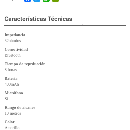
a
wi
h
in
c
tt
at
tF
e
er
s
ri
Características Técnicas
b
A
e
o
p
n
Impedancia
o
p
dl
32ohmios
k
y
Conectividad
Bluetooth
Tiempo de reprducción
8 horas
Batería
400mAh
Micrófono
Si
Rango de alcance
10 metros
Color
Amarillo