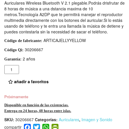
Auriculares Wireless Bluetooth V 2.1 plegable.Podrás drisfrutar de
8 horas de música a una dstancia maxima de 10
metros.Tecnología A2DP que te permitirá manejar el reproductor
multimedia directamente con los botones del auricular.Si lo estás
usando de teléfono y te entra una llamada la música de detiene y
puedes contestarla sin la necesidad de sacar el teléfono.
ARTICAJELLYYELLOW
Código de fabricante:
30206667
Código Qi:
2 años
Garantía:
Cantidad
añadir a favoritos
Próximamente
Disponible en función de las existencias.
Entrega en 24 horas, 48 horas entre islas.
SKU:
30206667
Categorías:
Auriculares
,
Imagen y Sonido
F
T
W
Pr