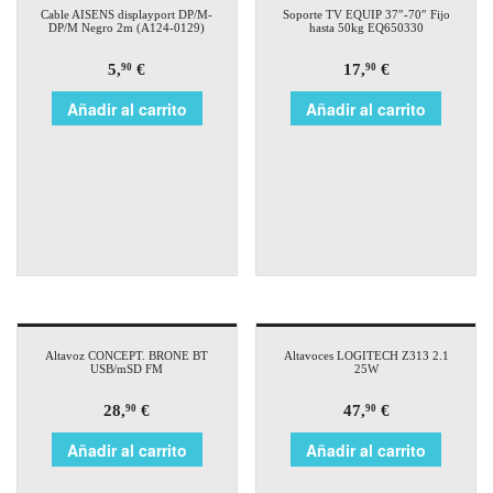
Cable AISENS displayport DP/M-
Soporte TV EQUIP 37″-70″ Fijo
DP/M Negro 2m (A124-0129)
hasta 50kg EQ650330
5,
€
17,
€
90
90
Añadir al carrito
Añadir al carrito
Altavoz CONCEPT. BRONE BT
Altavoces LOGITECH Z313 2.1
USB/mSD FM
25W
28,
€
47,
€
90
90
Añadir al carrito
Añadir al carrito