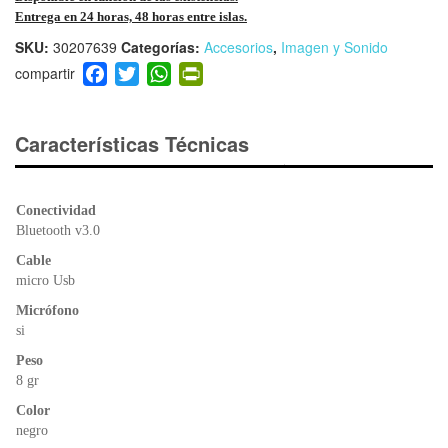
Entrega en 24 horas, 48 horas entre islas.
SKU:
30207639
Categorías:
Accesorios
,
Imagen y Sonido
F
T
W
Pr
a
wi
h
in
c
tt
at
tF
e
er
s
ri
Características Técnicas
b
A
e
o
p
n
o
p
dl
Conectividad
k
y
Bluetooth v3.0
Cable
micro Usb
Micrófono
si
Peso
8 gr
Color
negro