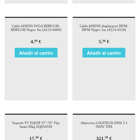
Cable AISENS SVGA HDB15/M-
Cable AISENS displayport DP/M-
HDB15/M Negro 3m (A113-0069)
DP/M Negro 2m (A124-0129)
4,
€
5,
€
90
90
Añadir al carrito
Añadir al carrito
Soporte TV EQUIP 37″-70″ Fijo
Altavoces LOGITECH Z906 5.1
hasta 50kg EQ650330
500W THX
17,
€
321,
€
90
90