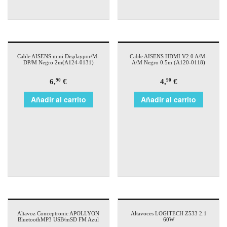
Cable AISENS mini Displaypor/M-
Cable AISENS HDMI V2.0 A/M-
DP/M Negro 2m(A124-0131)
A/M Negro 0.5m (A120-0118)
6,
€
4,
€
90
90
Añadir al carrito
Añadir al carrito
Altavoz Conceptronic APOLLYON
Altavoces LOGITECH Z533 2.1
BluetoothMP3 USB/mSD FM Azul
60W