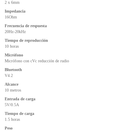
o
p
dl
2 x 6mm
k
y
Impedancia
16Ohm
Frecuencia de respuesta
20Hz-20kHz
Tiempo de reproducción
10 horas
Micrófono
Micrófono con cVc reducción de rudio
Bluetooth
V4.2
Alcance
10 metros
Entrada de carga
5V/0.5A
Tiempo de carga
1.5 horas
Peso