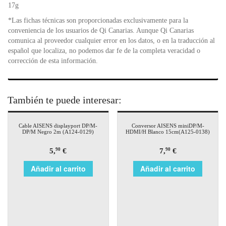
17g
*Las fichas técnicas son proporcionadas exclusivamente para la
conveniencia de los usuarios de Qi Canarias. Aunque Qi Canarias
comunica al proveedor cualquier error en los datos, o en la traducción al
español que localiza, no podemos dar fe de la completa veracidad o
corrección de esta información.
También te puede interesar:
Cable AISENS displayport DP/M-
Conversor AISENS miniDP/M-
DP/M Negro 2m (A124-0129)
HDMI/H Blanco 15cm(A125-0138)
5,
€
7,
€
90
90
Añadir al carrito
Añadir al carrito