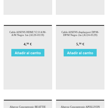
Cable AISENS HDMI V2.0 A/M-
Cable AISENS displayport DP/M-
A/M Negro 1m (A120-0119)
DP/M Negro 2m (A124-0129)
4,
€
5,
€
90
90
Añadir al carrito
Añadir al carrito
Altavoz Conceptronic BEATTIE
Altavoz Conceptronic APOLLYON