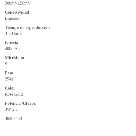
o
p
dl
500mV±50mV
k
y
Conectividad
Bluetooth
Tiempo de reproducción
3-6 Horas
Batería
400mAh
Micrófono
Si
Peso
254g
Color
Rose Gold
Potencia Altavoz
3W x 2
30207408