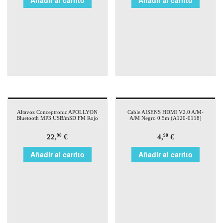
Añadir al carrito
Añadir al carrito
Altavoz Conceptronic APOLLYON
Cable AISENS HDMI V2.0 A/M-
Bluetooth MP3 USB/mSD FM Rojo
A/M Negro 0.5m (A120-0118)
22,
€
4,
€
90
90
Añadir al carrito
Añadir al carrito