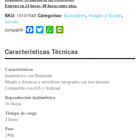
Entrega en 24 horas, 48 horas entre islas.
SKU:
10101545
Categorías:
Auriculares
,
Imagen y Sonido
,
Sonido
F
T
W
Pr
a
wi
h
in
c
tt
at
tF
e
er
s
ri
Características Técnicas
b
A
e
o
p
n
Características
o
p
dl
Inalámbrico con Bluetooth
k
y
Mando a distancia y micrófono integrados con tres botones
Compatible con iOS y Android
Reproducción inalámbrica
35 Horas
Tiempo de carga
3 horas
Peso
240g