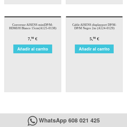
Conversor AISENS miniDP/M-
Cable AISENS displayport DP/M-
HDMI/H Blanco 15cm(A125-0138)
DP/M Negro 2m (A124-0129)
7,
€
5,
€
90
90
Añadir al carrito
Añadir al carrito
WhatsApp 608 021 425