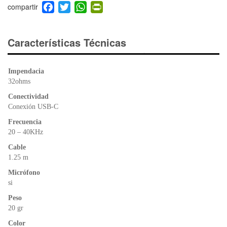
F
T
W
Pr
a
wi
h
in
c
tt
at
tF
e
er
s
ri
Características Técnicas
b
A
e
o
p
n
Impendacia
o
p
dl
32ohms
k
y
Conectividad
Conexión USB-C
Frecuencia
20 – 40KHz
Cable
1.25 m
Micrófono
si
Peso
20 gr
Color