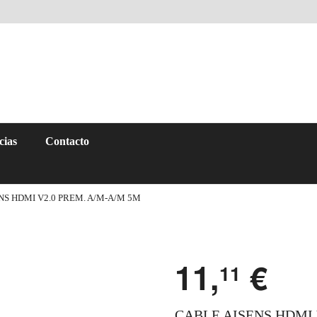
cias
Contacto
NS HDMI V2.0 PREM. A/M-A/M 5M
11,
€
11
CABLE AISENS HDMI 