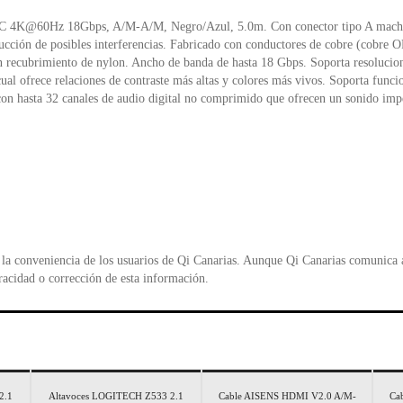
o
p
d
4K@60Hz 18Gbps, A/M-A/M, Negro/Azul, 5.0m. Con conector tipo A macho en
k
y
ucción de posibles interferencias. Fabricado con conductores de cobre (cobre
on recubrimiento de nylon. Ancho de banda de hasta 18 Gbps. Soporta resoluc
 ofrece relaciones de contraste más altas y colores más vivos. Soporta funcio
n hasta 32 canales de audio digital no comprimido que ofrecen un sonido imp
la conveniencia de los usuarios de Qi Canarias. Aunque Qi Canarias comunica al
racidad o corrección de esta información.
2.1
Altavoces LOGITECH Z533 2.1
Cable AISENS HDMI V2.0 A/M-
Ca