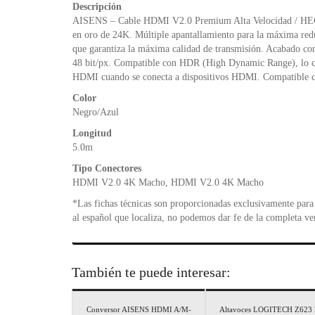
Descripción
AISENS – Cable HDMI V2.0 Premium Alta Velocidad / HEC 
en oro de 24K. Múltiple apantallamiento para la máxima red
que garantiza la máxima calidad de transmisión. Acabado c
48 bit/px. Compatible con HDR (High Dynamic Range), lo cual
HDMI cuando se conecta a dispositivos HDMI. Compatible co
Color
Negro/Azul
Longitud
5.0m
Tipo Conectores
HDMI V2.0 4K Macho, HDMI V2.0 4K Macho
*Las fichas técnicas son proporcionadas exclusivamente para 
al español que localiza, no podemos dar fe de la completa ve
También te puede interesar:
Conversor AISENS HDMI A/M-
Altavoces LOGITECH Z623 