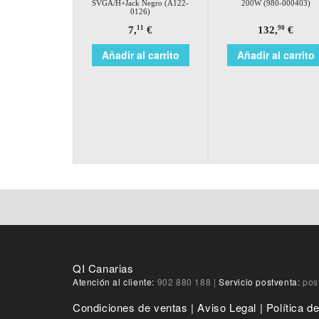
SVGA/H+Jack Negro (A122-
200W (980-000403)
0126)
7,
€
132,
€
11
90
Añadir al carrito
Añadir al carrito
QI Canarias
Atención al cliente:
902 880 188
|
Servicio postventa:
pos
Condiciones de ventas
|
Aviso Legal
|
Política d