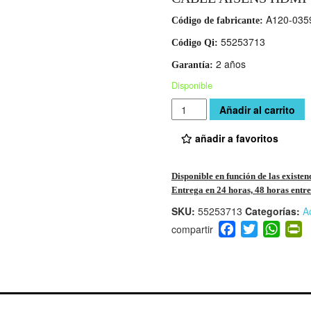
A120-035
Código de fabricante:
55253713
Código Qi:
2 años
Garantía:
Disponible
Cantidad
Añadir al carrito
añadir a favoritos
Disponible en función de las existen
Entrega en 24 horas, 48 horas entre 
SKU:
55253713
Categorías:
A
F
T
W
P
a
wi
h
i
c
tt
at
t
e
er
s
ri
b
A
e
o
p
n