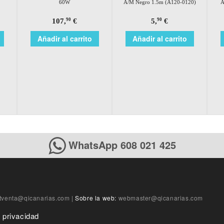
60W
A/M Negro 1.5m (A120-0120)
A
107,
€
5,
€
90
90
Añadir al carrito
Añadir al carrito
WhatsApp 608 021 425
tventa@qicanarias.com
|
Sobre la web:
webmaster@qicanarias.com
e privacidad