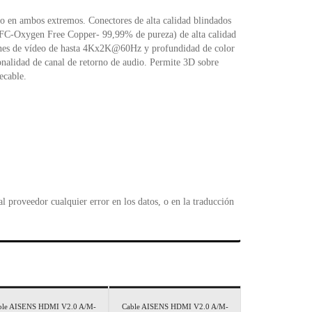
l
 ambos extremos. Conectores de alta calidad blindados
 OFC-Oxygen Free Copper- 99,99% de pureza) de alta calidad
iones de vídeo de hasta 4Kx2K@60Hz y profundidad de color
nalidad de canal de retorno de audio. Permite 3D sobre
ecable.
 proveedor cualquier error en los datos, o en la traducción
ble AISENS HDMI V2.0 A/M-
Cable AISENS HDMI V2.0 A/M-