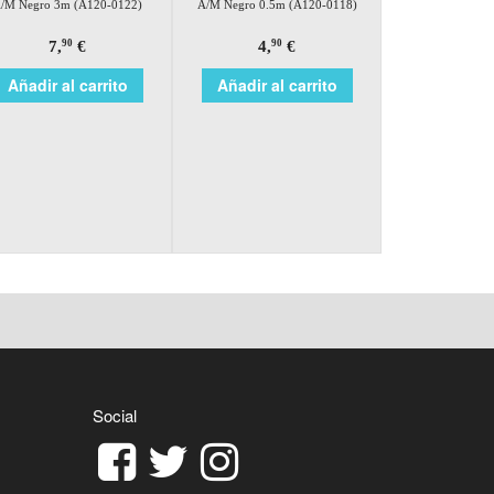
/M Negro 3m (A120-0122)
A/M Negro 0.5m (A120-0118)
7,
€
4,
€
90
90
Añadir al carrito
Añadir al carrito
Social