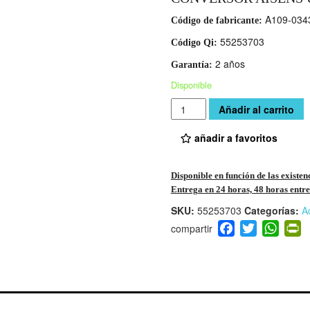
A109-034
Código de fabricante:
55253703
Código Qi:
2 años
Garantía:
Disponible
Cantidad
Añadir al carrito
añadir a favoritos
Disponible en función de las existen
Entrega en 24 horas, 48 horas entre 
SKU:
55253703
Categorías:
A
F
T
W
P
a
wi
h
i
c
tt
at
t
e
er
s
ri
b
A
e
o
p
n