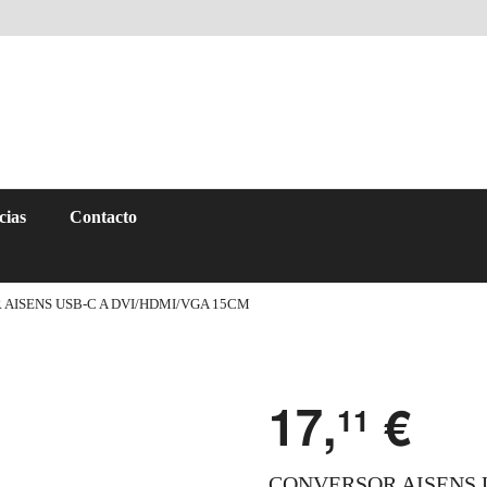
cias
Contacto
AISENS USB-C A DVI/HDMI/VGA 15CM
17,
€
11
CONVERSOR AISENS 