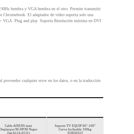
l
z hembra y VGA hembra en el otro. Permite transmitir
 Chromebook. El adaptador de vídeo soporta solo una
DMI > VGA. Plug and play. Soporta Resolución máxima en DVI
 proveedor cualquier error en los datos, o en la traducción
Cable AISENS mini
Soporte TV EQUIP 60″-100″
Displaypor/M-DP/M Negro
Curva Inclinable 100kg
2m(A124-0131)
EQ650323