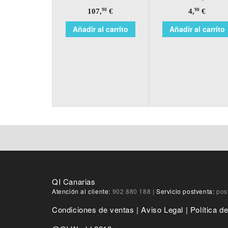
107,
€
4,
€
90
90
Añadir al carrito
Añadir al carrito
QI Canarias
Atención al cliente:
902 880 188
|
Servicio postventa:
pos
Condiciones de ventas
|
Aviso Legal
|
Política d