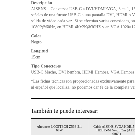
Descripción
AISENS – Conversor USB-C a DVI/HDMI/VGA, 3 en 1, 15cm
señales de una fuente USB-C a una pantalla DVI, HDMI o 
salida de vídeo cada vez. Si se efectúan varias conexiones,
1080P@60Hz, en HDMI 4Kx2K@30HZ y en VGA 1920×1
Color
Negro
Longitud
15cm
Tipo Conectores
USB-C Macho, DVI hembra, HDMI Hembra, VGA Hembra
*Las fichas técnicas son proporcionadas exclusivamente para 
al español que localiza, no podemos dar fe de la completa ve
También te puede interesar:
Altavoces LOGITECH Z533 2.1
Cable AISENS SVGA HDB15
60W
HDB15/M Negro 3m (A11
0069)