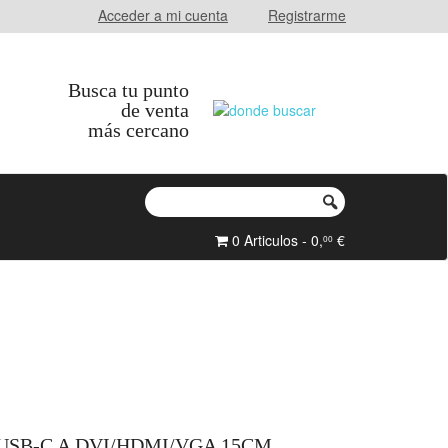
Acceder a mi cuenta
Registrarme
Busca tu punto
de venta
más cercano
0 Articulos - 0,
€
00
USB-C A DVI/HDMI/VGA 15CM