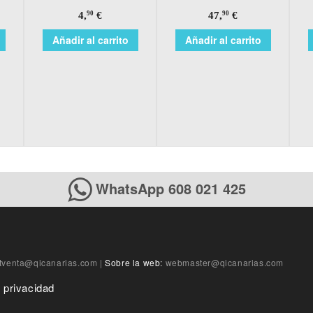
4,
€
47,
€
90
90
Añadir al carrito
Añadir al carrito
WhatsApp 608 021 425
tventa@qicanarias.com
|
Sobre la web:
webmaster@qicanarias.com
e privacidad