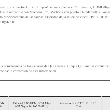
o
p
d
. Con conector USB 3.1 Tipo-C en un extremo y DVI hembra, HDMI 4K@30H
k
y
VGA. Compatible con Macbook Pro, Macbook con puerto Thunderbolt 3, Google
 solo funcionará una de las salidas. Prioridad de la salida de vídeo: DVI > H
200@60Hz.
la conveniencia de los usuarios de Qi Canarias. Aunque Qi Canarias comunica al
racidad o corrección de esta información.
/M-
Cable AISENS HDMI V2.0 A/M-
Altavoces LOGITECH Z313 2.1
3-
A/M Negro 1m (A120-0119)
25W