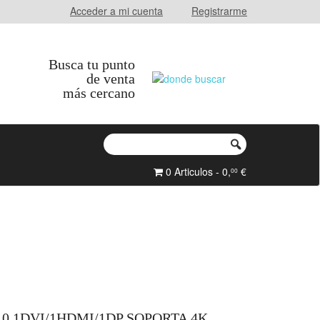
Acceder a mi cuenta
Registrarme
Busca tu punto
de venta
más cercano
0 Articulos - 0,
€
00
.0 1DVI/1HDMI/1DP SOPORTA 4K