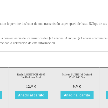
ion le permite disfrutar de una transmisión super speed de hasta 5Gbps de tus
la conveniencia de los usuarios de Qi Canarias. Aunque Qi Canarias comunica al
racidad o corrección de esta información.
d
Ratón LOGITECH M185
Maletin SUBBLIM Oxford
Inalámbrico Azul
15.4″-16″ Gris
12,
€
9,
€
90
90
Añadir al carrito
Añadir al carrito