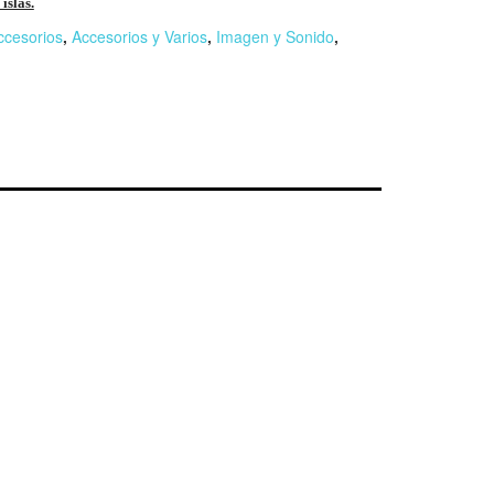
islas.
ccesorios
,
Accesorios y Varios
,
Imagen y Sonido
,
r
n
F
l