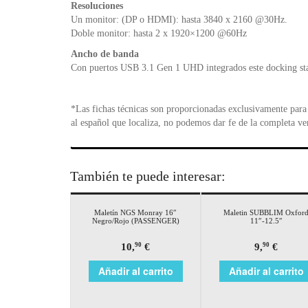
Resoluciones
Un monitor: (DP o HDMI): hasta 3840 x 2160 @30Hz.
Doble monitor: hasta 2 x 1920×1200 @60Hz
Ancho de banda
Con puertos USB 3.1 Gen 1 UHD integrados este docking stat
*Las fichas técnicas son proporcionadas exclusivamente para 
al español que localiza, no podemos dar fe de la completa ve
También te puede interesar:
Maletín NGS Monray 16″
Maletin SUBBLIM Oxfor
Negro/Rojo (PASSENGER)
11″-12.5″
10,
€
9,
€
90
90
Añadir al carrito
Añadir al carrito