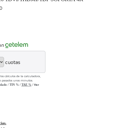
D
on
cuotas
os cálculos de la calculadora,
lo pasados unos minutos.
Ver
udado
/
TIN
%
/
TAE
%
/
cias.