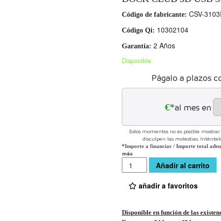
CSV-3103
Código de fabricante:
10302104
Código Qi:
2 Años
Garantía:
Disponible
Págalo a plazos c
€*
al mes en
Estos momentos no es posible mostrar l
disculpen las molestias. Inténte
*Importe a financiar
/
Importe total ade
más
Cantidad
Añadir al carrito
añadir a favoritos
Disponible en función de las existen