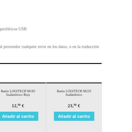
 periféricos USB
 proveedor cualquier error en los datos, o en la traducción
Ratón LOGITECH M185
Ratón LOGITECH M235
Inalámbrico Rojo
Inalámbrico
12,
€
23,
€
90
90
Añadir al carrito
Añadir al carrito