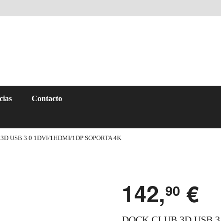
cias
Contacto
3D USB 3.0 1DVI/1HDMI/1DP SOPORTA 4K
142,
€
90
DOCK CLUB 3D USB 3