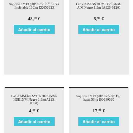
Soporte TV EQUIP 60″-100″ Curva
Cable AISENS HDMI V2.0 A/M-
Inclinable 100kg EQ650323
A/M Negro 1.5m (A120-0120)
48,
€
5,
€
90
90
Añadir al carrito
Añadir al carrito
Cable AISENS SVGA HDB15/M-
Soporte TV EQUIP 37″-70″ Fijo
HDB15/M Negro 1.8m(A113-
hasta 50kg EQ650330
0068)
4,
€
17,
€
90
90
Añadir al carrito
Añadir al carrito