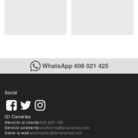
WhatsApp 608 021 425
Social
QI Canarias
Atención al cliente:
902 880 188
Servicio postventa:
postventa@qicanarias.com
Sobre la web:
webmaster@qicanarias.com