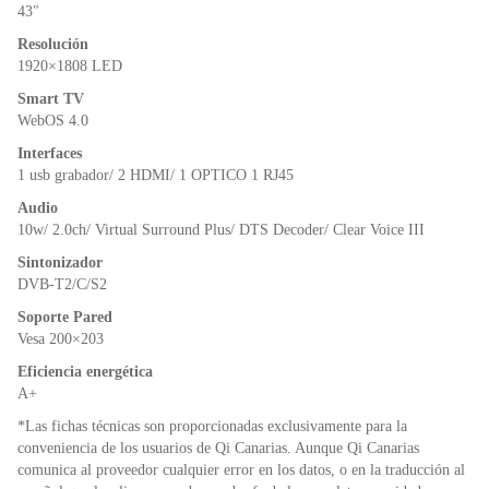
o
p
dl
43″
k
y
Resolución
1920×1808 LED
Smart TV
WebOS 4.0
Interfaces
1 usb grabador/ 2 HDMI/ 1 OPTICO 1 RJ45
Audio
10w/ 2.0ch/ Virtual Surround Plus/ DTS Decoder/ Clear Voice III
Sintonizador
DVB-T2/C/S2
Soporte Pared
Vesa 200×203
Eficiencia energética
A+
*Las fichas técnicas son proporcionadas exclusivamente para la
conveniencia de los usuarios de Qi Canarias. Aunque Qi Canarias
comunica al proveedor cualquier error en los datos, o en la traducción al