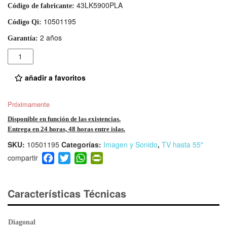
43LK5900PLA
Código de fabricante:
10501195
Código Qi:
2 años
Garantía:
Cantidad
añadir a favoritos
Próximamente
Disponible en función de las existencias.
Entrega en 24 horas, 48 horas entre islas.
SKU:
10501195
Categorías:
Imagen y Sonido
,
TV hasta 55"
F
T
W
Pr
a
wi
h
in
c
tt
at
tF
e
er
s
ri
Características Técnicas
b
A
e
o
p
n
Diagonal