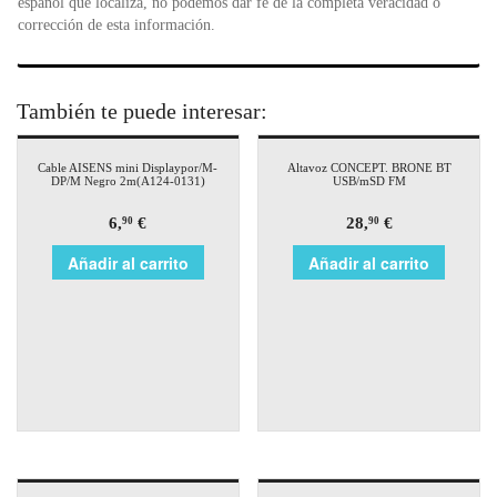
español que localiza, no podemos dar fe de la completa veracidad o
corrección de esta información.
También te puede interesar:
Cable AISENS mini Displaypor/M-
Altavoz CONCEPT. BRONE BT
DP/M Negro 2m(A124-0131)
USB/mSD FM
6,
€
28,
€
90
90
Añadir al carrito
Añadir al carrito