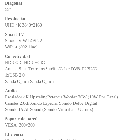
o
p
n
Diagonal
o
p
dl
55″
k
y
Resolución
UHD 4K 3840*2160
Smart TV
SmartTV WebOS 22
WiFi ● (802.11ac)
Conectividad
HDR GiG HDR HGiG
Antena Sint. Terrestre/Satélite/Cable DVB-T2/S2/C
1xUSB 2.0
Salida Óptica Salída Óptica
Audio
Escalador 4K UpscalingPotencia/Woofer 20W (10W Por Canal)
Canales 2.0chSonido Especial Sonido Dolby Digital
Sonido IA AI Sound (Sonido Virtual 5.1 Up-mix)
Soporte de pared
VESA: 300×300
Eficiencia