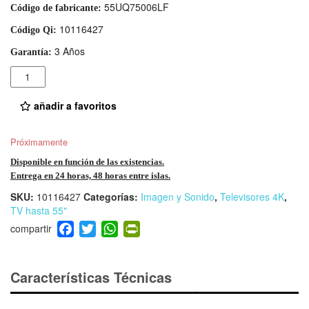
55UQ75006LF
Código de fabricante:
10116427
Código Qi:
3 Años
Garantía:
Cantidad
añadir a favoritos
Próximamente
Disponible en función de las existencias.
Entrega en 24 horas, 48 horas entre islas.
SKU:
10116427
Categorías:
Imagen y Sonido
,
Televisores 4K
,
TV hasta 55"
F
T
W
Pr
a
wi
h
in
c
tt
at
tF
e
er
s
ri
Características Técnicas
b
A
e