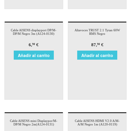
Cable AISENS displayport DP/M-
Altavoces TRUST 2.1 Tytan 60W
DP/M Negro 3m (A124-0130)
RMS Negro
6,
€
87,
€
90
90
Añadir al carrito
Añadir al carrito
Cable AISENS mini Displaypor/M-
Cable AISENS HDMI V2.0 A/M-
DP/M Negro 2m(A124-0131)
A/M Negro 1m (A120-0119)