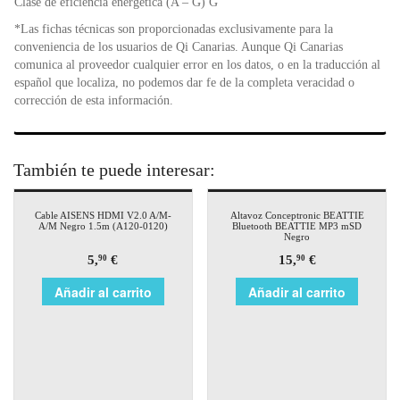
Clase de eficiencia energética (A – G) G
*Las fichas técnicas son proporcionadas exclusivamente para la
conveniencia de los usuarios de Qi Canarias. Aunque Qi Canarias
comunica al proveedor cualquier error en los datos, o en la traducción al
español que localiza, no podemos dar fe de la completa veracidad o
corrección de esta información.
También te puede interesar:
Cable AISENS HDMI V2.0 A/M-
Altavoz Conceptronic BEATTIE
A/M Negro 1.5m (A120-0120)
Bluetooth BEATTIE MP3 mSD
Negro
5,
€
15,
€
90
90
Añadir al carrito
Añadir al carrito