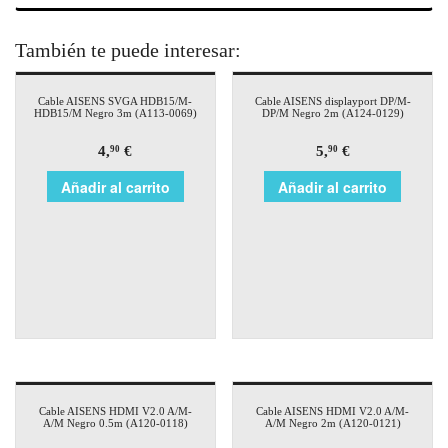
También te puede interesar:
Cable AISENS SVGA HDB15/M-
Cable AISENS displayport DP/M-
HDB15/M Negro 3m (A113-0069)
DP/M Negro 2m (A124-0129)
4,
€
5,
€
90
90
Añadir al carrito
Añadir al carrito
Cable AISENS HDMI V2.0 A/M-
Cable AISENS HDMI V2.0 A/M-
A/M Negro 0.5m (A120-0118)
A/M Negro 2m (A120-0121)