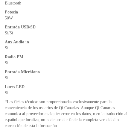
o
p
dl
Bluetooth
k
y
Potecia
50W
Entrada USB/SD
Si/Si
Aux Audio in
Si
Radio FM
Si
Entrada Micrófono
Si
Luces LED
Si
*Las fichas técnicas son proporcionadas exclusivamente para la
conveniencia de los usuarios de Qi Canarias. Aunque Qi Canarias
comunica al proveedor cualquier error en los datos, o en la traducción al
español que localiza, no podemos dar fe de la completa veracidad o
corrección de esta información.