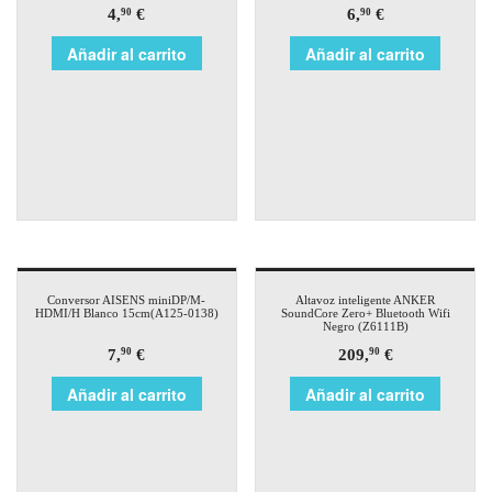
4,
€
6,
€
90
90
Añadir al carrito
Añadir al carrito
Conversor AISENS miniDP/M-
Altavoz inteligente ANKER
HDMI/H Blanco 15cm(A125-0138)
SoundCore Zero+ Bluetooth Wifi
Negro (Z6111B)
7,
€
209,
€
90
90
Añadir al carrito
Añadir al carrito