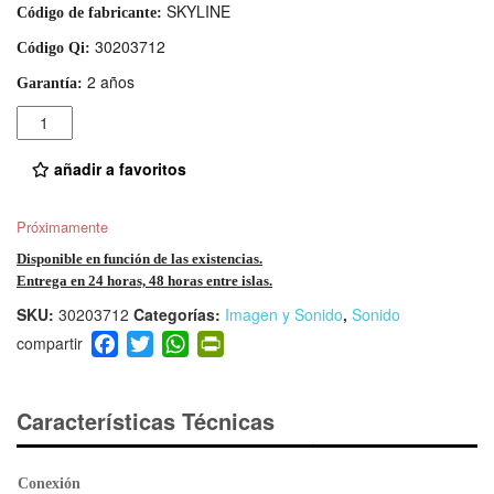
SKYLINE
Código de fabricante:
30203712
Código Qi:
2 años
Garantía:
Cantidad
añadir a favoritos
Próximamente
Disponible en función de las existencias.
Entrega en 24 horas, 48 horas entre islas.
SKU:
30203712
Categorías:
Imagen y Sonido
,
Sonido
F
T
W
Pr
a
wi
h
in
c
tt
at
tF
e
er
s
ri
Características Técnicas
b
A
e
o
p
n
Conexión